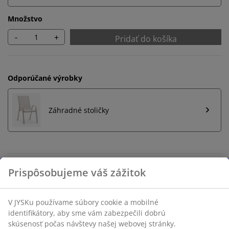
Množstvo
-
+
Pridať do košíka
Odporúčané výrobky
Záhradné stoličky
Neobmezené vrátenie tovaru
Bez časového limitu - tovar vrátite v ktorejkoľvek
predajni JYSK
Garancia ceny
30-dňová garancia ceny na všetky výrobky