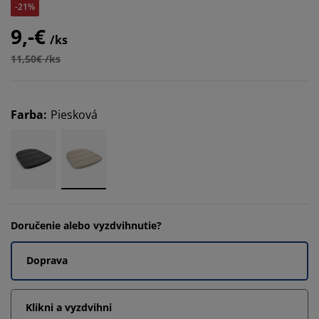
-21%
9,-€
/ks
11,50€ /ks
Farba
:
Piesková
Doručenie alebo vyzdvihnutie?
Doprava
Klikni a vyzdvihni