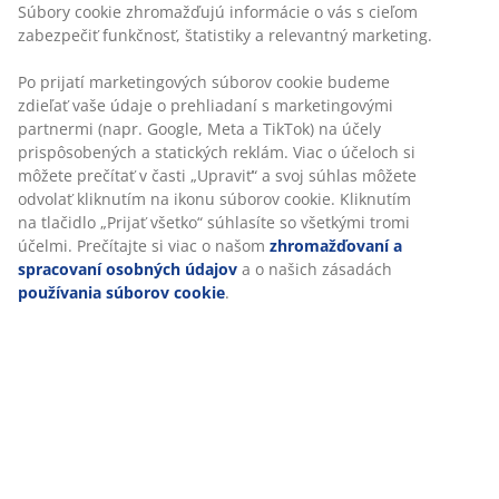
Flexibilné možnosti doručenia
Rýchle a jednoduché doručenie podľa vášho výberu
Luxusná záhradná poduška s odolným štruktúrovane
tkaným poťahom. Na sedadlo. 46x46x3 cm
SKU: 3725078
Špecifikácie
Hodnotenia
(
0
)