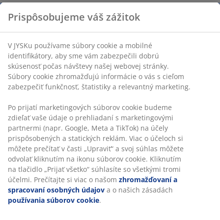
Kvalitné podušky:
S odolným poťahom
Doska z tvrdeného skla:
Pevná a odolná voči
opotrebovaniu
Polypropylénové popruhy:
Podporné tkané
sedadlo
Oceľový rám:
Robustný a odolný
Poťah možno prať:
Poťah podušiek je snímateľný
a možno ho prať pri teplote 30 °C
Prispôsobujeme váš zážitok
4-miestny záhradný set
Záhradný set pozostáva z 2-miestnej záhradnej
V JYSKu používame súbory cookie a mobilné identifikátory, aby
pohovky, 2 kresiel a 1 záhradného stolíka. Zladený
sme vám zabezpečili dobrú skúsenosť počas návštevy našej
záhradný nábytok pohodlne usadí 4 osoby.
webovej stránky. Súbory cookie zhromažďujú informácie o vás
s cieľom zabezpečiť funkčnosť, štatistiky a relevantný
Kvalitné podušky
marketing.
Súčasťou sú kvalitné podušky na sedadlo a operadlo,
ktoré ponúkajú pohodlie na každý deň. Podušky majú
Po prijatí marketingových súborov cookie budeme zdieľať vaše
odolný poťah, vďaka ktorému sú odolné voči