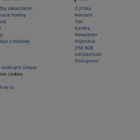
užby zákazníkom
O JYSKu
racie hodiny
Koncern
ody
Tlač
a
Kariéra
gy
Newsletter
aja a dodávky
Inšpirácia
JYSK B2B
Udržateľnosť
Prístupnosť
 osobných údajov
nie cookies
luvy tu