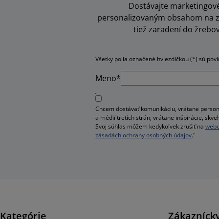
Dostávajte marketingové 
personalizovaným obsahom na zák
tiež zaradení do žrebo
Všetky polia označené hviezdičkou (*) sú pov
Meno*
Chcem dostávať komunikáciu, vrátane person
a médií tretích strán, vrátane inšpirácie, sk
Svoj súhlas môžem kedykoľvek zrušiť na
webo
zásadách ochrany osobných údajov
."
Kategórie
Zákaznícky