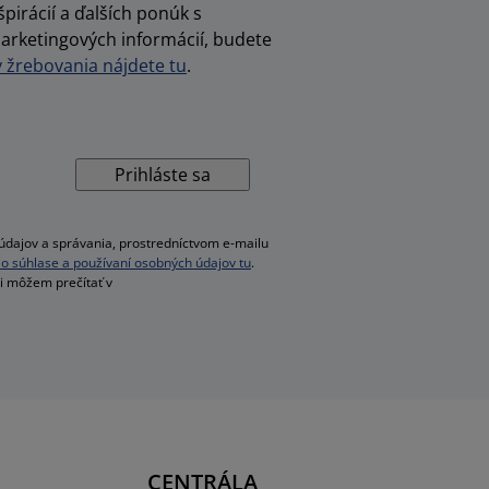
pirácií a ďalších ponúk s
arketingových informácií, budete
žrebovania nájdete tu
.
Prihláste sa
dajov a správania, prostredníctvom e-mailu
ac o súhlase a používaní osobných údajov tu
.
si môžem prečítať v
CENTRÁLA