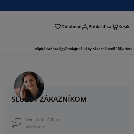
Obľúbené
Prihlásiť sa
Košík
ať
Inšpirácia
Katalógy
Predajne
Služby zákazníkom
B2B
Kariéra
SLUŽBY ZÁKAZNÍKOM
Live chat - Offline
bez čakania