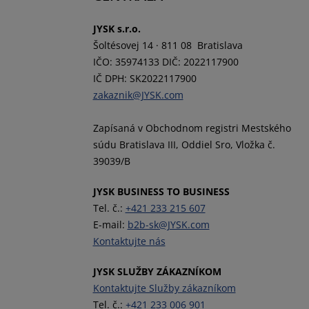
JYSK s.r.o.
Šoltésovej 14 · 811 08 Bratislava
IČO: 35974133 DIČ: 2022117900
IČ DPH: SK2022117900
zakaznik@JYSK.com
Zapísaná v Obchodnom registri Mestského
súdu Bratislava III, Oddiel Sro, Vložka č.
39039/B
JYSK BUSINESS TO BUSINESS
Tel. č.:
+421 233 215 607
E-mail:
b2b-sk@JYSK.com
Kontaktujte nás
JYSK SLUŽBY ZÁKAZNÍKOM
Kontaktujte Služby zákazníkom
Tel. č.:
+421 233 006 901