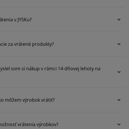
rátenia v JYSKu?
ncie za vrátené produkty?
yslel som si nákup v rámci 14-dňovej lehoty na
ako môžem výrobok vrátiť?
žnosť vrátenia výrobkov?