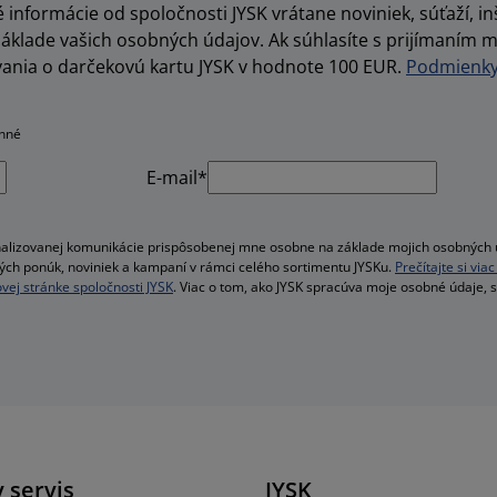
informácie od spoločnosti JYSK vrátane noviniek, súťaží, inš
lade vašich osobných údajov. Ak súhlasíte s prijímaním m
vania o darčekovú kartu JYSK v hodnote 100 EUR.
Podmienky 
inné
E-mail*
alizovanej komunikácie prispôsobenej mne osobne na základe mojich osobných ú
velých ponúk, noviniek a kampaní v rámci celého sortimentu JYSKu.
Prečítajte si vi
vej stránke spoločnosti JYSK
. Viac o tom, ako JYSK spracúva moje osobné údaje, 
 servis
JYSK