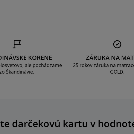
DINÁVSKE KORENE
ZÁRUKA NA MAT
losvetovo, ale pochádzame
25 rokov záruka na matrace
zo Škandinávie.
GOLD.
te darčekovú kartu v hodnot