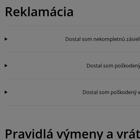
ržba nábytku
nkajšie osvetlenie
achty
steľové rámy
vetlenie
Reklamácia
mping
tníkové skrine
ľandy s úložným priestorom
mácnosť
bytok do spálne
šty
tská izba
Dostal som nekompletnú zásiel
tské matrace
anie
tské postele
Dostal som poškodený 
Dostal som poškodený v
Pravidlá výmeny a vrá