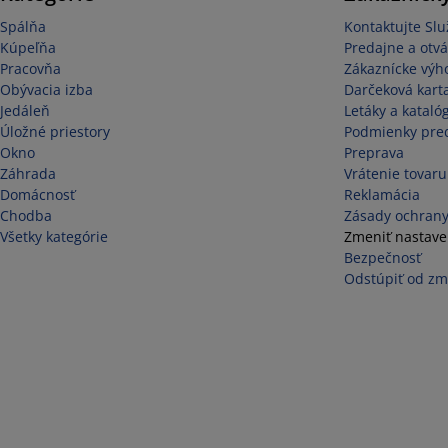
Spálňa
Kontaktujte Sl
Kúpeľňa
Predajne a otvá
Pracovňa
Zákaznícke výh
Obývacia izba
Darčeková kart
Jedáleň
Letáky a kataló
Úložné priestory
Podmienky pred
Okno
Preprava
Záhrada
Vrátenie tovaru
Domácnosť
Reklamácia
Chodba
Zásady ochrany
Všetky kategórie
Zmeniť nastave
Bezpečnosť
Odstúpiť od zm