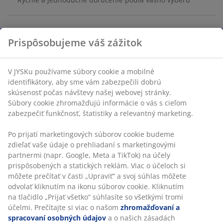
Prispôsobujeme váš zážitok
Oválny dekoratívny podnos vyrobený z akáciového
dreva. Ideálny na organizovanie malých predmetov
alebo ako štýlová dekorácia. Š13 x D30 cm
V JYSKu používame súbory cookie a mobilné
identifikátory, aby sme vám zabezpečili dobrú
SKU: 4912471
skúsenosť počas návštevy našej webovej stránky.
Súbory cookie zhromažďujú informácie o vás s cieľom
zabezpečiť funkčnosť, štatistiky a relevantný marketing.
Špecifikácie
Po prijatí marketingových súborov cookie budeme
zdieľať vaše údaje o prehliadaní s marketingovými
partnermi (napr. Google, Meta a TikTok) na účely
prispôsobených a statických reklám. Viac o účeloch si
Hodnotenia
môžete prečítať v časti „Upraviť“ a svoj súhlas môžete
odvolať kliknutím na ikonu súborov cookie. Kliknutím
(
20
)
na tlačidlo „Prijať všetko“ súhlasíte so všetkými tromi
účelmi. Prečítajte si viac o našom
zhromažďovaní a
spracovaní osobných údajov
a o našich zásadách