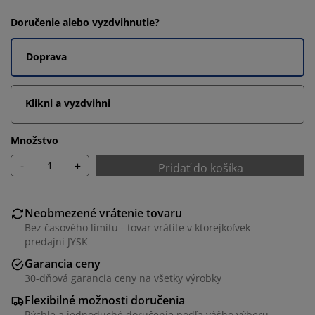
Doručenie alebo vyzdvihnutie?
Doprava
Klikni a vyzdvihni
Množstvo
-
+
Pridať do košíka
Neobmezené vrátenie tovaru
Bez časového limitu - tovar vrátite v ktorejkoľvek
predajni JYSK
Garancia ceny
30-dňová garancia ceny na všetky výrobky
Flexibilné možnosti doručenia
Rýchle a jednoduché doručenie podľa vášho výberu