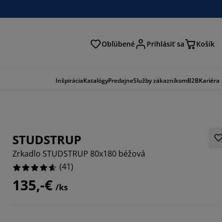
Obľúbené
Prihlásiť sa
Košík
ať
Inšpirácia
Katalógy
Predajne
Služby zákazníkom
B2B
Kariéra
STUDSTRUP
Zrkadlo STUDSTRUP 80x180 béžová
(
41
)
135,-€
/ks
9268%
1707%