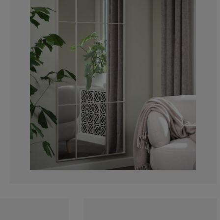
0%
7.31707317073
2.439024390243