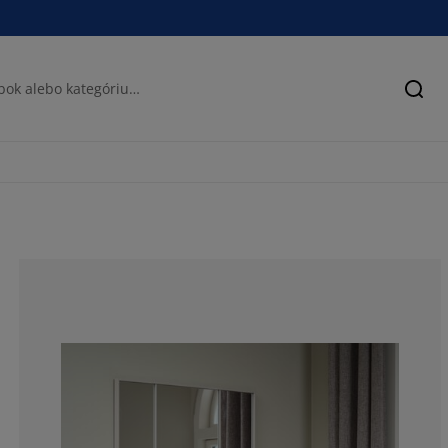
Hľad
82.9268292682
7.31707317073