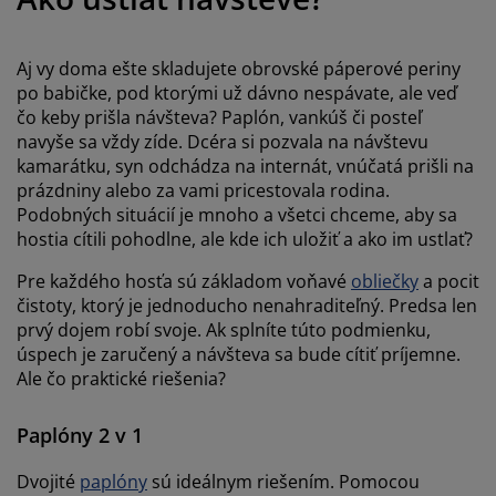
držba nábytku
onkajšie osvetlenie
lachty
osteľové rámy
svetlenie
emping
atníkové skrine
áľandy s úložným priestorom
omácnosť
Aj vy doma ešte skladujete obrovské páperové periny
po babičke, pod ktorými už dávno nespávate, ale veď
čo keby prišla návšteva? Paplón, vankúš či posteľ
ábytok do spálne
ošty
etská izba
navyše sa vždy zíde. Dcéra si pozvala na návštevu
kamarátku, syn odchádza na internát, vnúčatá prišli na
etské matrace
ranie
prázdniny alebo za vami pricestovala rodina.
Podobných situácií je mnoho a všetci chceme, aby sa
etské postele
hostia cítili pohodlne, ale kde ich uložiť a ako im ustlať?
Pre každého hosťa sú základom voňavé
obliečky
a pocit
čistoty, ktorý je jednoducho nenahraditeľný. Predsa len
prvý dojem robí svoje. Ak splníte túto podmienku,
úspech je zaručený a návšteva sa bude cítiť príjemne.
Ale čo praktické riešenia?
Paplóny 2 v 1
Dvojité
paplóny
sú ideálnym riešením. Pomocou