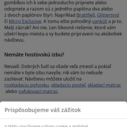
gombíkov ich k sebe jednoducho pripnete alebo
odopnete a razom sú z jedného paplóna dva alebo
z dvoch paplónov štyri. Napríklad
Brattfjell
,
Glittertind
či
Micro Exclusive
. K tomu ešte pohodlný
vankúš
a je to.
Malý zázrak? Ani nie. Len šikovné riešenie, ktoré vám
ušetrí kopu miesta a vy budete pripravení na akúkoľvek
návštevu.
Nemáte hosťovskú izbu?
Nevadí. Dobrých ľudí sa všade veľa zmestí a pokiaľ
nemáte v byte izbu navyše, nik vám to nebude
zazlievať. Návštevu môžete uložiť na
rozkladaciu pohovku
,
skladaciu posteľ
,
skladací matrac
alebo
nafukovací matrac
.
Prispôsobujeme váš zážitok
2 TIPY NA ZÁVER
V JYSKu používame súbory cookie a mobilné