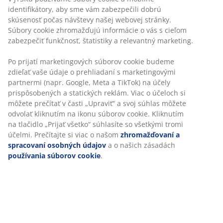
1) Nechcete sa vzdať svojho dedičstva? Vyskúšajte
identifikátory, aby sme vám zabezpečili dobrú
špeciálne
vrecká
, z ktorých jednoducho vysajete
skúsenosť počas návštevy našej webovej stránky.
vzduch, a tak zmenšíte objem ťažko skladovateľných
Súbory cookie zhromažďujú informácie o vás s cieľom
paplónov a vankúšov.
zabezpečiť funkčnosť, štatistiky a relevantný marketing.
2) Letné noci bývajú poriadne teplé a ľahko sa môže
Po prijatí marketingových súborov cookie budeme
stať, že sa vy alebo vaše deti ráno zobudíte spotení. Čo
zdieľať vaše údaje o prehliadaní s marketingovými
tak rozopnúť paplón pre návštevy a použiť ho ako
partnermi (napr. Google, Meta a TikTok) na účely
letný paplón
?
prispôsobených a statických reklám. Viac o účeloch si
môžete prečítať v časti „Upraviť“ a svoj súhlas môžete
odvolať kliknutím na ikonu súborov cookie. Kliknutím
na tlačidlo „Prijať všetko“ súhlasíte so všetkými tromi
Dátum
:
27/05/2016
účelmi. Prečítajte si viac o našom
zhromažďovaní a
spracovaní osobných údajov
a o našich zásadách
používania súborov cookie
.
Kľúčové slová
:
Autor
:
Katarína
Objaviť viac