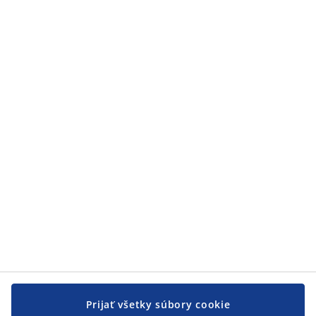
Kategórie
Kategórie
Zákaznícky servis
Zákaznícky servis
JYSK
JYSK
CENTRÁLA
Sledovať JYSK
Prijať všetky súbory cookie