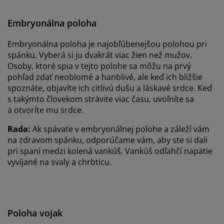
Embryonálna poloha
Embryonálna poloha je najobľúbenejšou polohou pri
spánku. Vyberá si ju dvakrát viac žien než mužov.
Osoby, ktoré spia v tejto polohe sa môžu na prvý
pohľad zdať neoblomé a hanblivé, ale keď ich bližšie
spoznáte, objavíte ich citlivú dušu a láskavé srdce. Keď
s takýmto človekom strávite viac času, uvoľníte sa
a otvoríte mu srdce.
Rada:
Ak spávate v embryonálnej polohe a záleží vám
na zdravom spánku, odporúčame vám, aby ste si dali
pri spaní medzi kolená vankúš. Vankúš odľahčí napätie
vyvíjané na svaly a chrbticu.
Poloha vojak