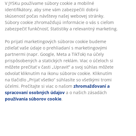
V JYSKu používame súbory cookie a mobilné
identifikátory, aby sme vám zabezpečili dobrú
Rada:
Spánok na bruchu odborníci neodporúčajú,
skúsenosť počas návštevy našej webovej stránky.
pretože spôsobuje napätie v oblasti krku. Ale ak je to
Súbory cookie zhromažďujú informácie o vás s cieľom
jediná poloha, v ktorej dokážete zaspať, dajte si vankúš
zabezpečiť funkčnosť, štatistiky a relevantný marketing.
pod bruško, do panvovej oblasti, aby ste znížili tlak.
Alebo môžete odpočívať s hlavou na nízkom vankúši.
Po prijatí marketingových súborov cookie budeme
zdieľať vaše údaje o prehliadaní s marketingovými
partnermi (napr. Google, Meta a TikTok) na účely
prispôsobených a statických reklám. Viac o účeloch si
môžete prečítať v časti „Upraviť“ a svoj súhlas môžete
Poloha hviezdica
odvolať kliknutím na ikonu súborov cookie. Kliknutím
na tlačidlo „Prijať všetko“ súhlasíte so všetkými tromi
Hviezdica spí na chrbte s rukami okolo vankúša. Táto
účelmi. Prečítajte si viac o našom
zhromažďovaní a
poloha o vás hovorí, že ste dobrý poslucháč, a teda
spracovaní osobných údajov
a o našich zásadách
dobrý priateľ, ktorý je vždy pripravený pomôcť druhým.
používania súborov cookie
.
Tak ako vojaci, ľudia, ktorí spia v polohe hviezdica môžu
mať problémy s chrápaním a ľahkým spánkom.
Rada:
Pokiaľ chcete spať zdravšie, dajte si pod kolená
vankúš, ktorý zníži tlak pôsobiaci na sedací nerv.