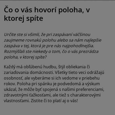
držba nábytku
onkajšie osvetlenie
lachty
osteľové rámy
svetlenie
Čo o vás hovorí poloha, v
emping
atníkové skrine
áľandy s úložným priestorom
omácnosť
ktorej spíte
ábytok do spálne
ošty
etská izba
Určite ste si všimli, že pri zaspávaní väčšinou
etské matrace
ranie
zaujmeme rovnakú polohu alebo sa nám najlepšie
zaspáva v tej, ktorá je pre nás najpohodlnejšia.
Rozmýšľali ste niekedy o tom, čo o vás prezrádza
etské postele
poloha, v ktorej spíte?
Každý má obľúbenú hudbu, štýl obliekania či
zariaďovania domácnosti. Všetky tieto veci odrážajú
osobnosť, ale vyberáme si ich vedome v priebehu
rokov. Poloha pri spánku je podvedomá a výskum
ukázal, že môže byť spojená s našimi preferenciami,
zdravotnými ťažkosťami, ale tiež s charakterovými
vlastnosťami. Zistite či to platí aj o vás!