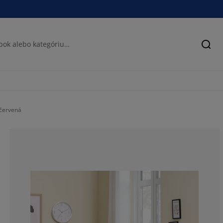
Hľad
/červená
52.38095238095
12.92517006802