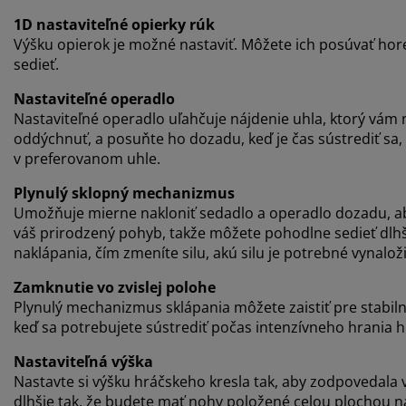
1D nastaviteľné opierky rúk
Výšku opierok je možné nastaviť. Môžete ich posúvať hor
sedieť.
Nastaviteľné operadlo
Nastaviteľné operadlo uľahčuje nájdenie uhla, ktorý vám n
oddýchnuť, a posuňte ho dozadu, keď je čas sústrediť sa, 
v preferovanom uhle.
Plynulý sklopný mechanizmus
Umožňuje mierne nakloniť sedadlo a operadlo dozadu, ab
váš prirodzený pohyb, takže môžete pohodlne sedieť dlhši
naklápania, čím zmeníte silu, akú silu je potrebné vynaloži
Zamknutie vo zvislej polohe
Plynulý mechanizmus sklápania môžete zaistiť pre stabiln
keď sa potrebujete sústrediť počas intenzívneho hrania h
Nastaviteľná výška
Nastavte si výšku hráčskeho kresla tak, aby zodpovedal
dlhšie tak, že budete mať nohy položené celou plochou n