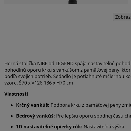
Zobraz
Herná stolička NIBE od LEGEND spája nastaviteľné pohodli
pohodlnú oporu krku s vankúšom z pamäťovej peny, ktorý 
podľa svojich potrieb. Sedadlo je potiahnuté mčiernou k
vzore. Š70 x V126-136 x H70 cm
Vlastnosti
Krčný vankúš:
Podpora krku z pamäťovej peny zmie
Bedrový vankúš:
Pre lepšiu oporu spodnej časti ch
1D nastaviteľné opierky rúk:
Nastaviteľná výška