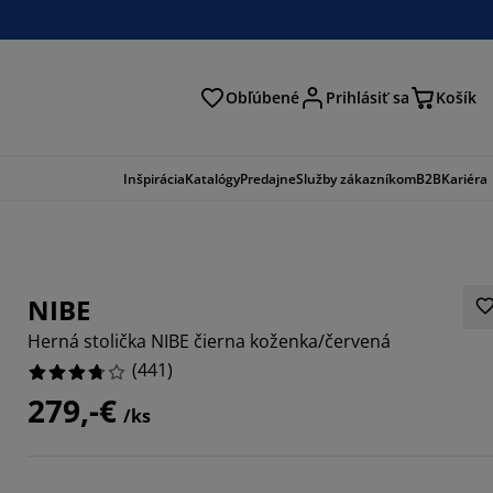
Obľúbené
Prihlásiť sa
Košík
ať
Inšpirácia
Katalógy
Predajne
Služby zákazníkom
B2B
Kariéra
NIBE
Herná stolička NIBE čierna koženka/červená
(
441
)
279,-€
/ks
239%
7212%