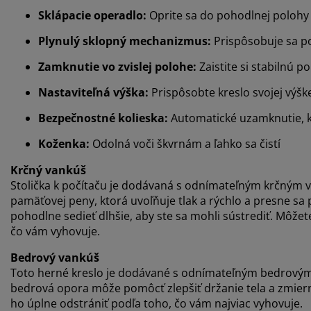
Sklápacie operadlo:
Oprite sa do pohodlnej polohy
Plynulý sklopný mechanizmus:
Prispôsobuje sa p
Zamknutie vo zvislej polohe:
Zaistite si stabilnú po
Nastaviteľná výška:
Prispôsobte kreslo svojej výške
Bezpečnostné kolieska:
Automatické uzamknutie, k
Koženka:
Odolná voči škvrnám a ľahko sa čistí
Krčný vankúš
Stolička k počítaču je dodávaná s odnímateľným krčným 
pamäťovej peny, ktorá uvoľňuje tlak a rýchlo a presne s
pohodlne sedieť dlhšie, aby ste sa mohli sústrediť. Môžet
čo vám vyhovuje.
Bedrový vankúš
Toto herné kreslo je dodávané s odnímateľným bedrovým 
bedrová opora môže pomôcť zlepšiť držanie tela a zmiern
ho úplne odstrániť podľa toho, čo vám najviac vyhovuje.