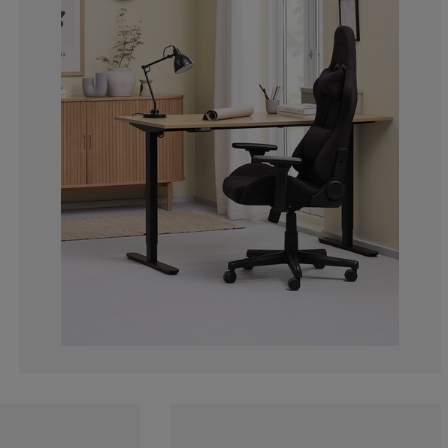
8.616780045351
7.936507936507
18.14058956916