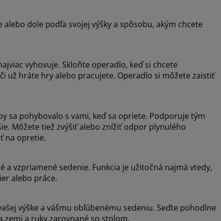
e alebo dole podľa svojej výšky a spôsobu, akým chcete
ajviac vyhovuje. Skloňte operadlo, keď si chcete
či už hráte hry alebo pracujete. Operadlo si môžete zaistiť
y sa pohybovalo s vami, keď sa opriete. Podporuje tým
e. Môžete tiež zvýšiť alebo znížiť odpor plynulého
ť na opretie.
é a vzpriamené sedenie. Funkcia je užitočná najmä vtedy,
ier alebo práce.
a vašej výške a vášmu obľúbenému sedeniu. Seďte pohodlne
a zemi a ruky zarovnané so stolom.