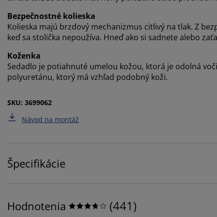
Bezpečnostné kolieska
Kolieska majú brzdový mechanizmus citlivý na tlak. Z be
keď sa stolička nepoužíva. Hneď ako si sadnete alebo zaťa
Koženka
Sedadlo je potiahnuté umelou kožou, ktorá je odolná voči
polyuretánu, ktorý má vzhľad podobný koži.
SKU: 3699062
Návod na montáž
Špecifikácie
(
441
)
Hodnotenia