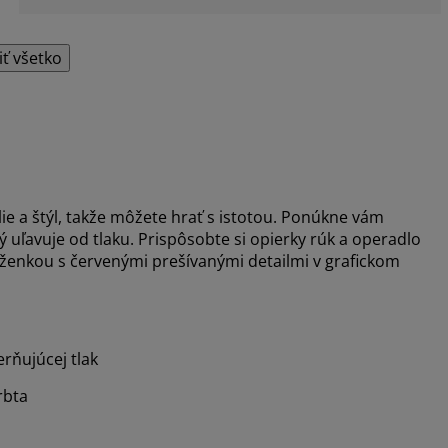
iť všetko
e a štýl, takže môžete hrať s istotou. Ponúkne vám
uľavuje od tlaku. Prispôsobte si opierky rúk a operadlo
oženkou s červenými prešívanými detailmi v grafickom
rňujúcej tlak
rbta