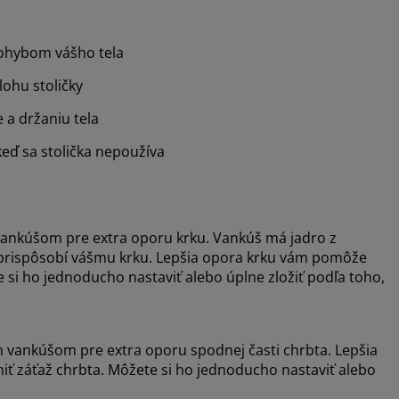
ohybom vášho tela
lohu stoličky
 a držaniu tela
eď sa stolička nepoužíva
vankúšom pre extra oporu krku. Vankúš má jadro z
a prispôsobí vášmu krku. Lepšia opora krku vám pomôže
e si ho jednoducho nastaviť alebo úplne zložiť podľa toho,
vankúšom pre extra oporu spodnej časti chrbta. Lepšia
iť záťaž chrbta. Môžete si ho jednoducho nastaviť alebo