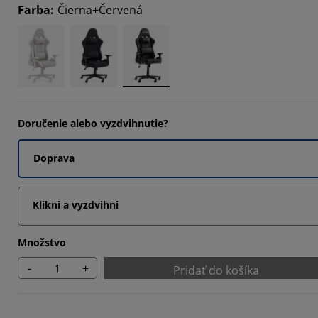
Farba
:
Čierna+Červená
474%
936%
0998%
Doručenie alebo vyzdvihnutie?
Doprava
Klikni a vyzdvihni
Množstvo
-
+
Pridať do košíka