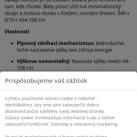
tam, kde chcete. Biely písací stôl má minimalistický
dizajn a stolovú dosku s čistými, rovnými líniami. Š40 x
D70 x V64-108 cm
Vlastnosti
Plynový zdvíhací mechanizmus:
Jednoduché,
tiché nastavenie výšky bez zdroja energie
Výškovo nastaviteľný:
Nastavte výšku medzi 64-
108 cm
Bezdrôtový:
Flexibilné umiestnenie
S kolieskami:
Premiestnite stôl jednoducho
Dekoračná dyha a oceľ:
Pevné, odolné materiály
FSC® Mix:
Drevo a lesné materiály v tomto
produkte pochádzajú zo zdrojov certifikátom
FSC® alebo z recyklovaných, či iných
kontrolovaných zdrojov