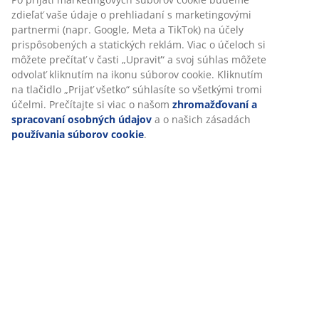
Plynový zdvih
Tento polohovací stôl sa nastavuje pomocou
plynového zdvíhacieho mechanizmu, podobne ako
funkcia známa z kancelárskych stoličiek. Výšku tak
môžete jednoducho zvýšiť alebo znížiť bez potreby
elektrickej energie. Pomocou rukoväte posuňte stôl
nahor alebo nadol do preferovanej výšky sedenia alebo
státia. Je tichý a ideálny, ak chcete flexibilitu bez toho,
aby ste boli pripútaní k elektrickej zásuvke.
Výškovo nastaviteľný
Výškovo nastaviteľná funkcia vám uľahčuje prepínanie
medzi sedením a státím počas práce. Podporuje
dynamickejší pracovný deň s možnosťou zmeny
pracovnej pozície. Upravte ho tak, aby presne
zodpovedal vašej výške sedenia alebo státia, aby ste
zlepšili držanie tela a znížili napätie.
Bezdrôtový
Tento stôl funguje bez kábla pripojeného k elektrickej