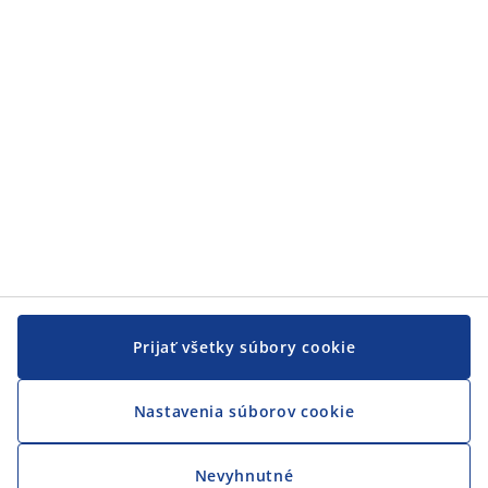
Zákaznícky servis
JYSK
JYSK
CENTRÁLA
Sledovať JYSK