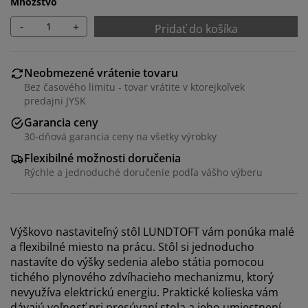
Množstvo
-
+
Pridať do košíka
Neobmezené vrátenie tovaru
Bez časového limitu - tovar vrátite v ktorejkoľvek
predajni JYSK
Garancia ceny
30-dňová garancia ceny na všetky výrobky
Flexibilné možnosti doručenia
Rýchle a jednoduché doručenie podľa vášho výberu
Výškovo nastaviteľný stôl LUNDTOFT vám ponúka malé
a flexibilné miesto na prácu. Stôl si jednoducho
nastavíte do výšky sedenia alebo státia pomocou
tichého plynového zdvíhacieho mechanizmu, ktorý
nevyužíva elektrickú energiu. Praktické kolieska vám
dávajú voľnosť pri presúvaní stola a jeho umiestnení