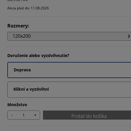
541%
Akcia platí do: 11.08.2026
477%
Rozmery
:
096%
120x200
Doručenie alebo vyzdvihnutie?
Doprava
Klikni a vyzdvihni
Množstvo
-
+
Pridať do košíka