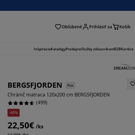
Obľúbené
Prihlásiť sa
Košík
ať
Inšpirácia
Katalógy
Predajne
Služby zákazníkom
B2B
Kariéra
BERGSFJORDEN
Plus
Chránič matraca 120x200 cm BERGSFJORDEN
(
499
)
-65%
012%
22,50€
/ks
2765%
64,99€ /ks