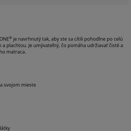
®
ZONE
je navrhnutý tak, aby ste sa cítili pohodlne po celú
a plachtou. Je umývateľný, čo pomáha udržiavať čisté a
šho matraca.
na svojom mieste
látky