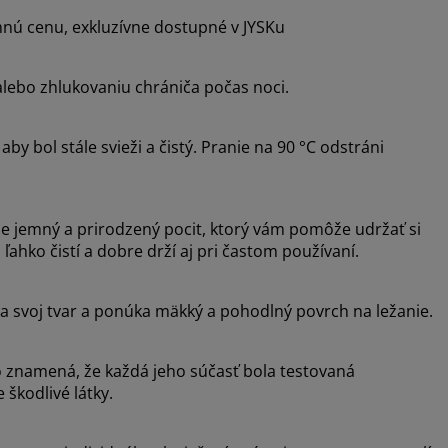
mnú cenu, exkluzívne dostupné v JYSKu
lebo zhlukovaniu chrániča počas noci.
by bol stále svieži a čistý. Pranie na 90 °C odstráni
je jemný a prirodzený pocit, ktorý vám pomôže udržať si
ľahko čistí a dobre drží aj pri častom používaní.
a svoj tvar a ponúka mäkký a pohodlný povrch na ležanie.
znamená, že každá jeho súčasť bola testovaná
 škodlivé látky.