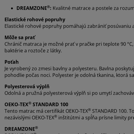
®
DREAMZONE
:
Kvalitné matrace a postele za rozu
Elastické rohové popruhy
Elastické rohové popruhy pomáhajú zabrániť posúvaniu a
Môže sa prať
Chránič matraca je možné prať v pračke pri teplote 90 °C, a
baktérie a roztoče z látky.
Poťah
Je vyrobený zo zmesi bavlny a polyesteru. Bavlna poskytu
pohodlie počas noci. Polyester je odolná tkanina, ktorá sa 
Polyesterová výplň
Odolná a pružná polyesterová výplň si po umytí zachováv
®
OEKO-TEX
STANDARD 100
®
Tento matrac má certifikát OEKO-TEX
STANDARD 100. To 
®
nezávislými OEKO-TEX
inštitútmi a spĺňa prísne limity pre
®
DREAMZONE