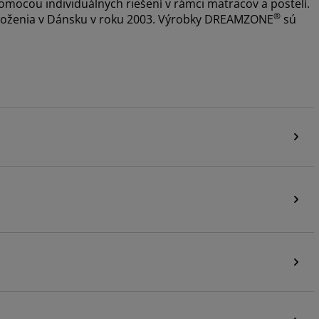
mocou individuálnych riešení v rámci matracov a postelí.
®
založenia v Dánsku v roku 2003. Výrobky DREAMZONE
sú