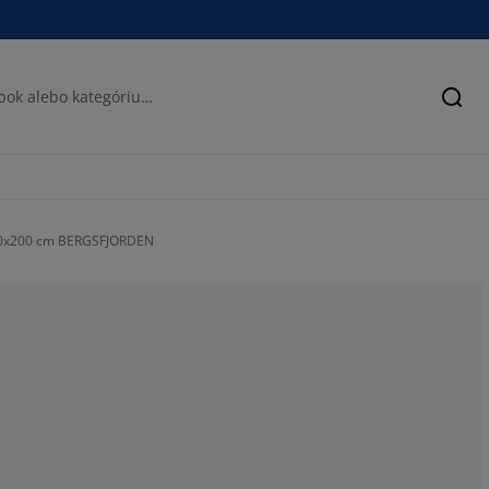
Hľad
20x200 cm BERGSFJORDEN
78.75751503006
11.42284569138