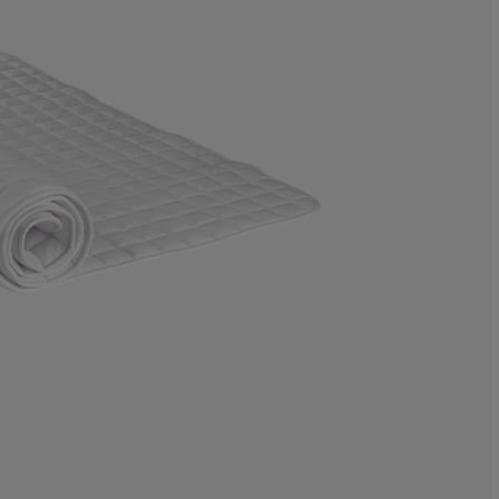
4.408817635270
2.404809619238
3.006012024048