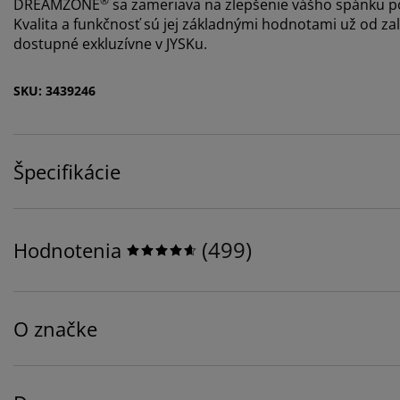
®
DREAMZONE
sa zameriava na zlepšenie vášho spánku po
Kvalita a funkčnosť sú jej základnými hodnotami už od 
dostupné exkluzívne v JYSKu.
SKU: 3439246
Špecifikácie
(
499
)
Hodnotenia
O značke