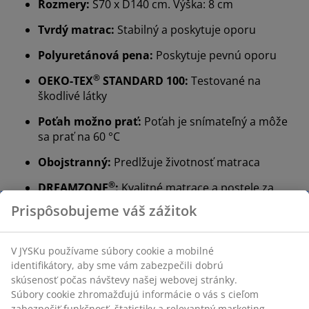
Rozmery:
Š70 x D140 cm. Výška: 8 cm
Tvrdý matrac:
Stabilný a poskytuje oporu
Polyuretánová pena:
Poskytuje pevnú oporu
®
OEKO-TEX
STANDARD 100:
Testované na
škodlivé látky
Poťah možno prať:
Poťah je snímateľný a môže
sa prať na 60 °C
Obojstranný:
Predlžuje životnosť matraca
®
DREAMZONE
:
Kvalitné matrace a postele za
rozumnú cenu, exkluzívne dostupné v JYSKu
Záruka 15 rokov:
Dlhotrvajúca voľba
Tvrdý matrac
Tvrdý matrac pomáha rovnomerne rozložiť telesnú
hmotnosť, čo poskytuje stabilnú plochu na spanie a
lepšiu oporu po celú noc.