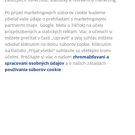
Polyuretánová pena
Polyuretánová pena je bežne používaný typ peny, ktorá
poskytuje pevnú oporu a je vhodná pre každodenné
potreby spánku.
®
OEKO-TEX
STANDARD 100
®
Tento matrac má certifikát OEKO-TEX
STANDARD 100.
To znamená, že každá jeho súčasť bola testovaná
®
nezávislými OEKO-TEX
inštitútmi a spĺňa prísne limity
pre škodlivé látky.
Poťah možno prať
Matrac má poťah na zips, ktorý je ľahko snímateľný a je
možné ho prať v pračke pri teplote 60 °C, aby bol stále
svieži a čistý. Pranie na 60 °C alebo viac odstráni
nežiaduce roztoče z látky.
Obojstranný
Matrac je možné otáčať zhora nadol a aj od hlavy k
nohám. To pomôže zabrániť nadmernému
opotrebovaniu v rovnakých oblastiach a predĺžiť