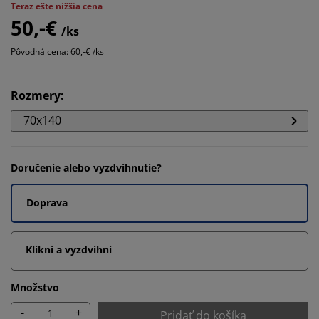
Teraz ešte nižšia cena
50,-€
/ks
Pôvodná cena: 60,-€ /ks
Rozmery
:
70x140
Doručenie alebo vyzdvihnutie?
Doprava
Klikni a vyzdvihni
Množstvo
-
+
Pridať do košíka