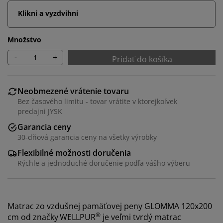
Klikni a vyzdvihni
Množstvo
-
+
Pridať do košíka
Neobmezené vrátenie tovaru
Bez časového limitu - tovar vrátite v ktorejkoľvek
predajni JYSK
Garancia ceny
30-dňová garancia ceny na všetky výrobky
Flexibilné možnosti doručenia
Rýchle a jednoduché doručenie podľa vášho výberu
Matrac zo vzdušnej pamäťovej peny GLOMMA 120x200
®
cm od značky
WELLPUR
je veľmi tvrdý matrac