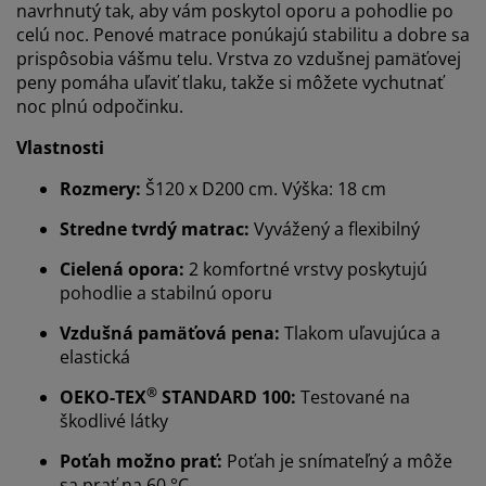
navrhnutý tak, aby vám poskytol oporu a pohodlie po
celú noc. Penové matrace ponúkajú stabilitu a dobre sa
prispôsobia vášmu telu. Vrstva zo vzdušnej pamäťovej
peny pomáha uľaviť tlaku, takže si môžete vychutnať
noc plnú odpočinku.
Vlastnosti
Rozmery:
Š120 x D200 cm. Výška: 18 cm
Stredne tvrdý matrac:
Vyvážený a flexibilný
Cielená opora:
2 komfortné vrstvy poskytujú
pohodlie a stabilnú oporu
Vzdušná pamäťová pena:
Tlakom
uľavujúca a
elastická
®
OEKO-TEX
STANDARD 100:
Testované na
škodlivé látky
Prispôsobujeme váš zážitok
Poťah možno prať:
Poťah je snímateľný a môže
sa prať na 60 °C