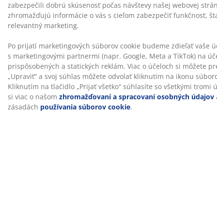
®
WELLPUR
je škandinávska značka, ktorá ponúka
tlakom uľavujúce matrace a vankúše z pamäťovej peny,
ktorá sa vytvaruje presne podľa vášho tela. Ich
sortiment obsahuje výrobky, ktoré sú vhodné na
použitie doma, v práci alebo na cestách. Výrobky
WELLPUR®
sú dostupné exkluzívne v JYSKu.
Pach z výroby časom vymizne
Keď si zaobstaráte nový matrac, môžete si všimnúť
jemný pach z výroby. Je neškodný a postupom času
vymizne. Vetranie a vysávanie matraca môže tento
proces urýchliť.
Pomôžeme vám vybrať ten správny matrac
Ak sa chcete dozvedieť viac o tom, ktorý matrac je pre
vás ten pravý, prečítajte si našich sprievodcov alebo
navštívte najbližšiu predajňu JYSK. Vyskúšajte rôzne
typy matracov a nechajte si pomôcť vybrať ten správny,
aby vyhovoval polohe, v ktorej spíte a ďalším vašim
požiadavkám.