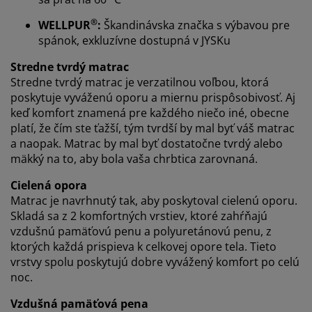
V JYSKu používame súbory cookie a mobilné
identifikátory, aby sme vám zabezpečili dobrú
®
WELLPUR
:
Škandinávska značka s výbavou pre
skúsenosť počas návštevy našej webovej stránky.
spánok, exkluzívne dostupná v JYSKu
Súbory cookie zhromažďujú informácie o vás s cieľom
zabezpečiť funkčnosť, štatistiky a relevantný marketing.
Stredne tvrdý matrac
Stredne tvrdý matrac je verzatilnou voľbou, ktorá
Po prijatí marketingových súborov cookie budeme
poskytuje vyváženú oporu a miernu prispôsobivosť. Aj
zdieľať vaše údaje o prehliadaní s marketingovými
keď komfort znamená pre každého niečo iné, obecne
partnermi (napr. Google, Meta a TikTok) na účely
platí, že čím ste ťažší, tým tvrdší by mal byť váš matrac
prispôsobených a statických reklám. Viac o účeloch si
a naopak. Matrac by mal byť dostatočne tvrdý alebo
môžete prečítať v časti „Upraviť“ a svoj súhlas môžete
mäkký na to, aby bola vaša chrbtica zarovnaná.
odvolať kliknutím na ikonu súborov cookie. Kliknutím
na tlačidlo „Prijať všetko“ súhlasíte so všetkými tromi
Cielená opora
účelmi. Prečítajte si viac o našom
zhromažďovaní a
Matrac je navrhnutý tak, aby poskytoval cielenú oporu.
spracovaní osobných údajov
a o našich zásadách
Skladá sa z 2 komfortných vrstiev, ktoré zahŕňajú
používania súborov cookie
.
vzdušnú pamäťovú penu a polyuretánovú penu, z
ktorých každá prispieva k celkovej opore tela. Tieto
vrstvy spolu poskytujú dobre vyvážený komfort po celú
noc.
Vzdušná pamäťová pena