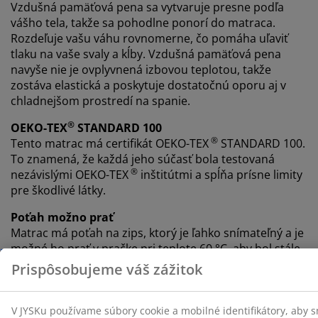
Vzdušná pamäťová pena sa vytvaruje presne podľa
vášho tela, takže sa pohodlne ponorí do matraca.
Rozdeľuje vašu váhu rovnomerne, čo pomáha uľaviť
tlaku na vaše svaly a kĺby. Vzdušná pamäťová pena
navyše nie je ovplyvnená izbovou teplotou, takže
zostáva elastická a poskytuje dostatočnú oporu aj v
chladnejšom prostredí na spanie.
®
OEKO-TEX
STANDARD 100
®
Tento matrac má certifikát OEKO-TEX
STANDARD 100.
To znamená, že každá jeho súčasť bola testovaná
®
nezávislými OEKO-TEX
inštitútmi a spĺňa prísne limity
pre škodlivé látky.
Poťah možno prať
Matrac má poťah na zips, ktorý je ľahko snímateľný a je
možné ho prať v pračke pri teplote 60 °C, aby bol stále
svieži a čistý. Pranie na 60 °C alebo viac odstráni
nežiaduce roztoče z látky.
®
WELLPUR