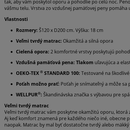
tak, aby vám poskytol oporu a pohodlie po celú noc. Pen
vášmu telu. Vrstva zo vzdušnej pamäťovej peny pomáha uľ
Vlastnosti
Rozmery:
Š120 x D200 cm. Výška: 18 cm
Veľmi tvrdý matrac:
Okamžitá a silná opora
Cielená opora:
2 komfortné vrstvy poskytujú pohodl
Vzdušná pamäťová pena: Tlakom
uľavujúca a elas
®
OEKO-TEX
STANDARD 100:
Testované na škodlivé 
Poťah možno prať:
Poťah je snímateľný a môže sa p
®
WELLPUR
:
Škandinávska značka s výbavou pre spá
Veľmi tvrdý matrac
Veľmi tvrdý matrac vám poskytne okamžitú oporu, ktorá z
Aj keď komfort znamená pre každého niečo iné, obecne plat
naopak. Matrac by mal byť dostatočne tvrdý alebo mäkký 