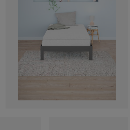
2.932551319648
1.759530791788
4.105571847507