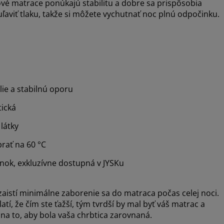
ové matrace ponúkajú stabilitu a dobre sa prispôsobia
aviť tlaku, takže si môžete vychutnať noc plnú odpočinku.
ie a stabilnú oporu
tická
látky
rať na 60 °C
nok, exkluzívne dostupná v JYSKu
aistí minimálne zaborenie sa do matraca počas celej noci.
í, že čím ste ťažší, tým tvrdší by mal byť váš matrac a
na to, aby bola vaša chrbtica zarovnaná.