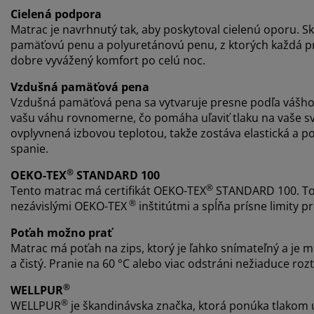
Cielená podpora
Matrac je navrhnutý tak, aby poskytoval cielenú oporu. S
pamäťovú penu a polyuretánovú penu, z ktorých každá pris
dobre vyvážený komfort po celú noc.
Vzdušná pamäťová pena
Vzdušná pamäťová pena sa vytvaruje presne podľa vášho 
vašu váhu rovnomerne, čo pomáha uľaviť tlaku na vaše sv
ovplyvnená izbovou teplotou, takže zostáva elastická a p
spanie.
®
OEKO-TEX
STANDARD 100
®
Tento matrac má certifikát OEKO-TEX
STANDARD 100. To 
®
nezávislými OEKO-TEX
inštitútmi a spĺňa prísne limity pr
Poťah možno prať
Matrac má poťah na zips, ktorý je ľahko snímateľný a je mo
a čistý. Pranie na 60 °C alebo viac odstráni nežiaduce rozt
®
WELLPUR
®
WELLPUR
je škandinávska značka, ktorá ponúka tlakom 