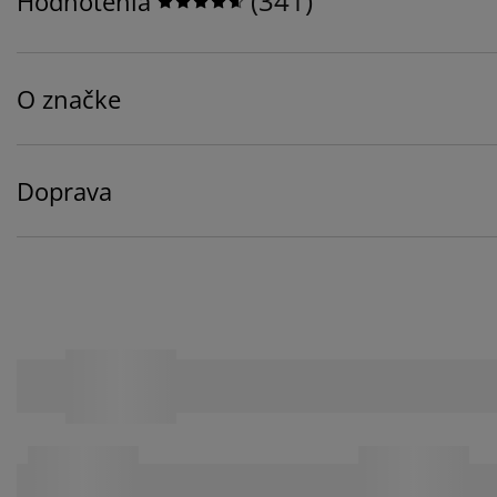
(
341
)
Hodnotenia
O značke
Doprava