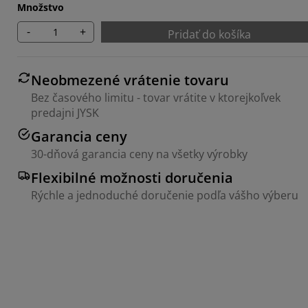
Množstvo
-
+
Pridať do košíka
Neobmezené vrátenie tovaru
Bez časového limitu - tovar vrátite v ktorejkoľvek
predajni JYSK
Garancia ceny
30-dňová garancia ceny na všetky výrobky
Flexibilné možnosti doručenia
Rýchle a jednoduché doručenie podľa vášho výberu