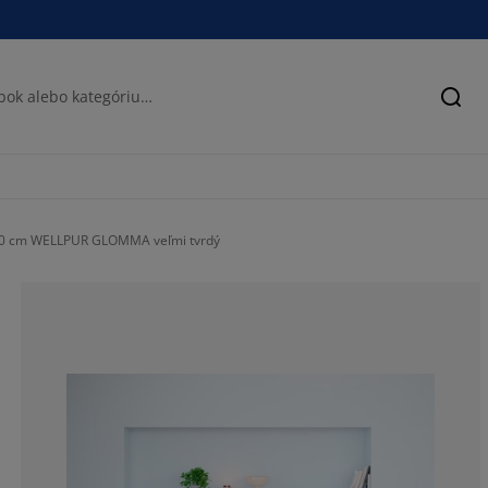
Hľad
00 cm WELLPUR GLOMMA veľmi tvrdý
78.59237536656
12.60997067448