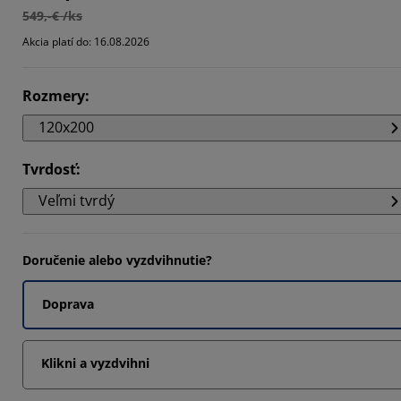
549,-€ /ks
094%
Akcia platí do: 16.08.2026
8565%
331%
Rozmery
:
120x200
Tvrdosť
:
Veľmi tvrdý
Doručenie alebo vyzdvihnutie?
Doprava
Klikni a vyzdvihni