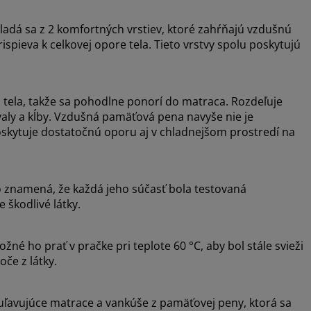
kladá sa z 2 komfortných vrstiev, ktoré zahŕňajú vzdušnú
pieva k celkovej opore tela. Tieto vrstvy spolu poskytujú
tela, takže sa pohodlne ponorí do matraca. Rozdeľuje
aly a kĺby. Vzdušná pamäťová pena navyše nie je
oskytuje dostatočnú oporu aj v chladnejšom prostredí na
znamená, že každá jeho súčasť bola testovaná
e škodlivé látky.
žné ho prať v pračke pri teplote 60 °C, aby bol stále svieži
oče z látky.
uľavujúce matrace a vankúše z pamäťovej peny, ktorá sa