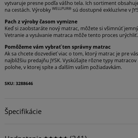
vytvaruje presne podľa vášho tela. Ich sortiment obsahuj
WELLPUR®
na cestách. Výrobky
sú dostupné exkluzívne v JY
Pach z výroby časom vymizne
Keď si zaobstaráte nový matrac, môžete si všimnúť jemn
Vetranie a vysávanie matraca môže tento proces urýchliť.
Pomôžeme vám vybrať ten správny matrac
Ak sa chcete dozvedieť viac o tom, ktorý matrac je pre vás
najbližšiu predajňu JYSK. Vyskúšajte rôzne typy matracov
polohe, v ktorej spíte a ďalším vašim požiadavkám.
SKU: 3288646
Špecifikácie