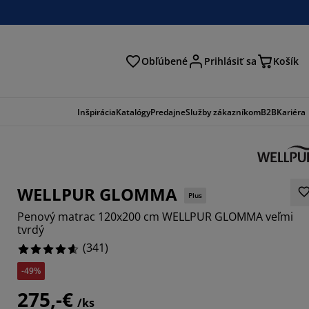
Obľúbené
Prihlásiť sa
Košík
ať
Inšpirácia
Katalógy
Predajne
Služby zákazníkom
B2B
Kariéra
WELLPUR GLOMMA
Plus
Penový matrac 120x200 cm WELLPUR GLOMMA veľmi
tvrdý
(
341
)
-49%
892%
275,-€
6803%
/ks