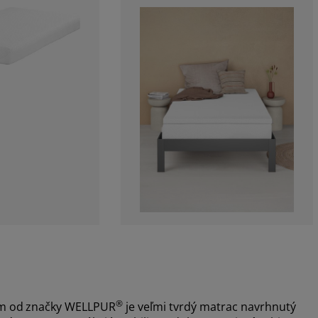
®
m od
značky WELLPUR
je veľmi tvrdý matrac navrhnutý