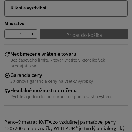
Klikni a vyzdvihni
Množstvo
-
+
Pridať do košíka
Neobmezené vrátenie tovaru
Bez časového limitu - tovar vrátite v ktorejkoľvek
predajni JYSK
Garancia ceny
30-dňová garancia ceny na všetky výrobky
Flexibilné možnosti doručenia
Rýchle a jednoduché doručenie podľa vášho výberu
Penový matrac KVITA zo vzdušnej pamäťovej peny
®
120x200 cm odznačky
WELLPUR
je tvrdý antialergický