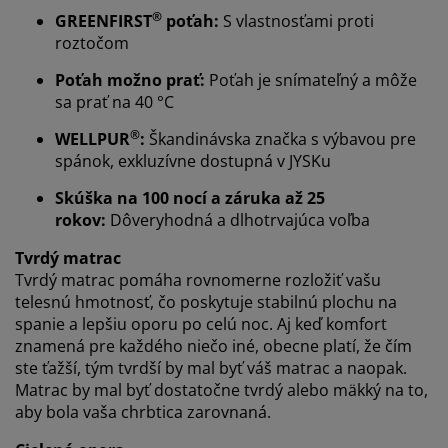
®
GREENFIRST
poťah:
S vlastnosťami proti
roztočom
Prispôsobujeme váš zážitok
Poťah možno prať:
Poťah je snímateľný a môže
sa prať na 40 °C
®
WELLPUR
:
Škandinávska značka s výbavou pre
V JYSKu používame súbory cookie a mobilné
spánok, exkluzívne dostupná v JYSKu
identifikátory, aby sme vám zabezpečili dobrú
skúsenosť počas návštevy našej webovej stránky.
Skúška na 100 nocí a záruka až 25
Súbory cookie zhromažďujú informácie o vás s cieľom
rokov:
Dôveryhodná a dlhotrvajúca voľba
zabezpečiť funkčnosť, štatistiky a relevantný marketing.
Tvrdý matrac
Po prijatí marketingových súborov cookie budeme
Tvrdý matrac pomáha rovnomerne rozložiť vašu
zdieľať vaše údaje o prehliadaní s marketingovými
telesnú hmotnosť, čo poskytuje stabilnú plochu na
partnermi (napr. Google, Meta a TikTok) na účely
spanie a lepšiu oporu po celú noc. Aj keď komfort
prispôsobených a statických reklám. Viac o účeloch si
znamená pre každého niečo iné, obecne platí, že čím
môžete prečítať v časti „Upraviť“ a svoj súhlas môžete
ste ťažší, tým tvrdší by mal byť váš matrac a naopak.
odvolať kliknutím na ikonu súborov cookie. Kliknutím
Matrac by mal byť dostatočne tvrdý alebo mäkký na to,
na tlačidlo „Prijať všetko“ súhlasíte so všetkými tromi
aby bola vaša chrbtica zarovnaná.
účelmi. Prečítajte si viac o našom
zhromažďovaní a
spracovaní osobných údajov
a o našich zásadách