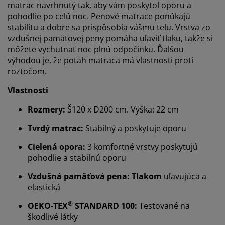
matrac navrhnutý tak, aby vám poskytol oporu a
pohodlie po celú noc. Penové matrace ponúkajú
stabilitu a dobre sa prispôsobia vášmu telu. Vrstva zo
vzdušnej pamäťovej peny pomáha uľaviť tlaku, takže si
môžete vychutnať noc plnú odpočinku. Ďalšou
výhodou je, že poťah matraca má vlastnosti proti
roztočom.
Vlastnosti
Rozmery:
Š120 x D200 cm. Výška: 22 cm
Tvrdý matrac:
Stabilný a poskytuje oporu
Cielená opora:
3 komfortné vrstvy poskytujú
pohodlie a stabilnú oporu
Vzdušná pamäťová pena: Tlakom
uľavujúca a
elastická
®
OEKO-TEX
STANDARD 100:
Testované na
škodlivé látky