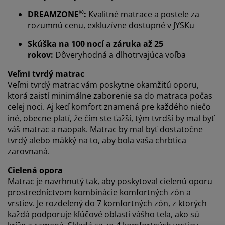
®
DREAMZONE
:
Kvalitné matrace a postele za
rozumnú cenu, exkluzívne dostupné v JYSKu
Prispôsobujeme váš zážitok
Skúška na 100 nocí a záruka až 25
rokov:
Dôveryhodná a dlhotrvajúca voľba
V JYSKu používame súbory cookie a mobilné
Veľmi tvrdý matrac
identifikátory, aby sme vám zabezpečili dobrú
Veľmi tvrdý matrac vám poskytne okamžitú oporu,
skúsenosť počas návštevy našej webovej stránky.
ktorá zaistí minimálne zaborenie sa do matraca počas
Súbory cookie zhromažďujú informácie o vás s cieľom
celej noci. Aj keď komfort znamená pre každého niečo
zabezpečiť funkčnosť, štatistiky a relevantný marketing.
iné, obecne platí, že čím ste ťažší, tým tvrdší by mal byť
váš matrac a naopak. Matrac by mal byť dostatočne
Po prijatí marketingových súborov cookie budeme
tvrdý alebo mäkký na to, aby bola vaša chrbtica
zdieľať vaše údaje o prehliadaní s marketingovými
zarovnaná.
partnermi (napr. Google, Meta a TikTok) na účely
prispôsobených a statických reklám. Viac o účeloch si
Cielená opora
môžete prečítať v časti „Upraviť“ a svoj súhlas môžete
Matrac je navrhnutý tak, aby poskytoval cielenú oporu
odvolať kliknutím na ikonu súborov cookie. Kliknutím
prostredníctvom kombinácie komfortných zón a
na tlačidlo „Prijať všetko“ súhlasíte so všetkými tromi
vrstiev. Je rozdelený do 7 komfortných zón, z ktorých
účelmi. Prečítajte si viac o našom
zhromažďovaní a
každá podporuje kľúčové oblasti vášho tela, ako sú
spracovaní osobných údajov
a o našich zásadách