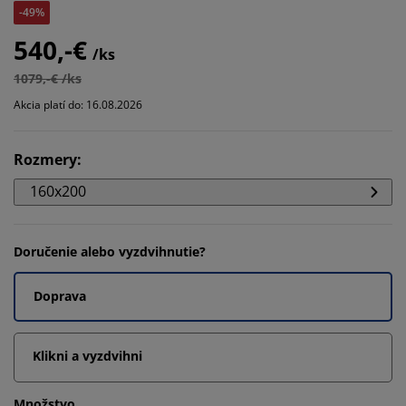
-49%
540,-€
/ks
1079,-€ /ks
Akcia platí do: 16.08.2026
Rozmery
:
160x200
Doručenie alebo vyzdvihnutie?
Doprava
Klikni a vyzdvihni
Množstvo