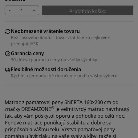
-
+
Pridať do košíka
Neobmezené vrátenie tovaru
Bez časového limitu - tovar vrátite v ktorejkoľvek
predajni JYSK
Garancia ceny
30-dňová garancia ceny na všetky výrobky
Flexibilné možnosti doručenia
Rýchle a jednoduché doručenie podľa vášho výberu
Matrac z pamäťovej peny SNERTA 160x200 cm od
®
značky
DREAMZONE
je veľmi tvrdý matrac navrhnutý
tak, aby vám poskytol oporu a pohodlie po celú noc.
Penové matrace ponúkajú stabilitu a dobre sa
prispôsobia vášmu telu. Vrstva pamäťovej peny
pomáha uľaviť tlaku na vaše svaly a kĺby, takže si