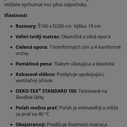
môžete vychutnať noc plnú odpočinku.
Vlastnosti
Rozmery:
Š160 x D200 cm. Výška: 19 cm
Veľmi tvrdý matrac:
Okamžitá a silná opora
Cielená opora:
7 komfortných zón a 4 komfortné
vrstvy
Pamäťová pena:
Tlakom uľavujúca a elastická
Kokosové vlákno:
Poskytuje upokojujúci,
ventilačný účinok
®
OEKO-TEX
STANDARD 100:
Testované na
škodlivé látky
Poťah možno prať:
Poťah je snímateľný a môže
sa prať na 40 °C
Obojstranný:
Predlžuje životnosť matraca