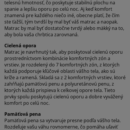
telesnú hmotnosť, čo poskytuje stabilnú plochu na
V JYSKu používame súbory cookie a mobilné
spanie a lepšiu oporu po celú noc. Aj keď komfort
identifikátory, aby sme vám zabezpečili dobrú
znamená pre každého niečo iné, obecne platí, že čím
skúsenosť počas návštevy našej webovej stránky.
ste ťažší, tým tvrdší by mal byť váš matrac a naopak.
Súbory cookie zhromažďujú informácie o vás s cieľom
Matrac by mal byť dostatočne tvrdý alebo mäkký na to,
zabezpečiť funkčnosť, štatistiky a relevantný marketing.
aby bola vaša chrbtica zarovnaná.
Po prijatí marketingových súborov cookie budeme
Cielená opora
zdieľať vaše údaje o prehliadaní s marketingovými
Matrac je navrhnutý tak, aby poskytoval cielenú oporu
partnermi (napr. Google, Meta a TikTok) na účely
prostredníctvom kombinácie komfortných zón a
prispôsobených a statických reklám. Viac o účeloch si
vrstiev. Je rozdelený do 7 komfortných zón, z ktorých
môžete prečítať v časti „Upraviť“ a svoj súhlas môžete
každá podporuje kľúčové oblasti vášho tela, ako sú
odvolať kliknutím na ikonu súborov cookie. Kliknutím
kríže a ramená. Skladá sa z 2 komfortných vrstiev, ktoré
na tlačidlo „Prijať všetko“ súhlasíte so všetkými tromi
účelmi. Prečítajte si viac o našom
zhromažďovaní a
zahŕňajú pamäťovú penu a polyuretánovú penu, z
spracovaní osobných údajov
a o našich zásadách
ktorých každá prispieva k celkovej opore tela. Tieto
používania súborov cookie
.
prvky spolu poskytujú cielenú oporu a dobre vyvážený
komfort po celú noc.
Pamäťová pena
Pamäťová pena sa vytvaruje presne podľa vášho tela.
Rozdeľuje vašu váhu rovnomerne, čo pomáha uľaviť