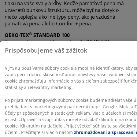
tlaku na vaše svaly a kĺby. Keďže pamäťová pena má
uzavretú bunkovú štruktúru, môže byť na dotyk o
niečo teplejšia ako iné typy peny, ako je vzdušná
pamäťová pena alebo Comfort+ pena.
®
OEKO-TEX
STANDARD 100
Tento matrac je certifikovanýpodľa OEKO-TEX
®
STANDARD 100. To znamená, že každá jeho súčasť
®
bola testovaná nezávislými OEKO-TEX
inštitútmi a
spĺňa prísne limity pre škodlivé látky.
™
CertiPUR
™
Tento matrac má certifikát
CertiPUR
. To znamená, že
pena použitá v matraci spĺňa prísne normy pre zdravie,
bezpečnosť a životné prostredie.
Poťah možno prať
Matrac má poťah na zips, ktorý je ľahko snímateľný a je
možné ho prať v pračke pri teplote 60 °C, aby bol stále
svieži a čistý. Pranie na 60 °C alebo viac odstráni
nežiaduce roztoče z látky.