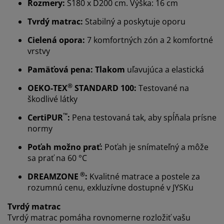
Rozmery:
Š180 x D200 cm. Výška: 16 cm
Tvrdý matrac:
Stabilný a poskytuje oporu
Cielená opora:
7 komfortných zón a 2 komfortné
vrstvy
Pamäťová pena: Tlakom
uľavujúca a elastická
®
OEKO-TEX
STANDARD 100:
Testované na
škodlivé látky
™
CertiPUR
:
Pena testovaná tak, aby spĺňala prísne
normy
Poťah možno prať:
Poťah je snímateľný a môže
sa prať na 60 °C
®
DREAMZONE
:
Kvalitné matrace a postele za
rozumnú cenu, exkluzívne dostupné v JYSKu
Prispôsobujeme váš zážitok
Tvrdý matrac
Tvrdý matrac pomáha rovnomerne rozložiť vašu