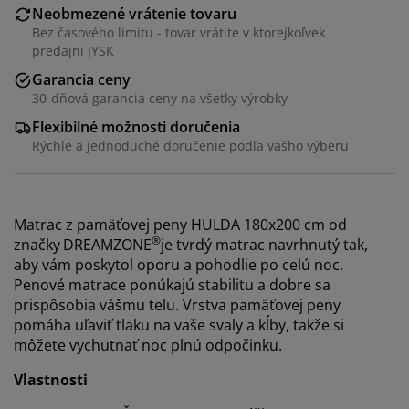
Neobmezené vrátenie tovaru
Bez časového limitu - tovar vrátite v ktorejkoľvek
predajni JYSK
Garancia ceny
30-dňová garancia ceny na všetky výrobky
Flexibilné možnosti doručenia
Rýchle a jednoduché doručenie podľa vášho výberu
Matrac z pamäťovej peny HULDA 180x200 cm od
®
značky
DREAMZONE
je tvrdý matrac navrhnutý tak,
aby vám poskytol oporu a pohodlie po celú noc.
Penové matrace ponúkajú stabilitu a dobre sa
prispôsobia vášmu telu. Vrstva pamäťovej peny
pomáha uľaviť tlaku na vaše svaly a kĺby, takže si
môžete vychutnať noc plnú odpočinku.
Vlastnosti