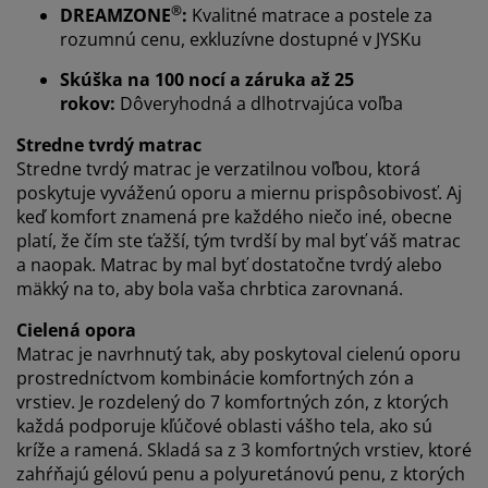
Prispôsobujeme váš zážitok
®
DREAMZONE
:
Kvalitné matrace a postele za
rozumnú cenu, exkluzívne dostupné v JYSKu
V JYSKu používame súbory cookie a mobilné
Skúška na 100 nocí a záruka až 25
identifikátory, aby sme vám zabezpečili dobrú
rokov:
Dôveryhodná a dlhotrvajúca voľba
skúsenosť počas návštevy našej webovej stránky.
Súbory cookie zhromažďujú informácie o vás s cieľom
Stredne tvrdý matrac
zabezpečiť funkčnosť, štatistiky a relevantný marketing.
Stredne tvrdý matrac je verzatilnou voľbou, ktorá
poskytuje vyváženú oporu a miernu prispôsobivosť. Aj
Po prijatí marketingových súborov cookie budeme
keď komfort znamená pre každého niečo iné, obecne
zdieľať vaše údaje o prehliadaní s marketingovými
platí, že čím ste ťažší, tým tvrdší by mal byť váš matrac
partnermi (napr. Google, Meta a TikTok) na účely
a naopak. Matrac by mal byť dostatočne tvrdý alebo
prispôsobených a statických reklám. Viac o účeloch si
mäkký na to, aby bola vaša chrbtica zarovnaná.
môžete prečítať v časti „Upraviť“ a svoj súhlas môžete
odvolať kliknutím na ikonu súborov cookie. Kliknutím
Cielená opora
na tlačidlo „Prijať všetko“ súhlasíte so všetkými tromi
Matrac je navrhnutý tak, aby poskytoval cielenú oporu
účelmi. Prečítajte si viac o našom
zhromažďovaní a
prostredníctvom kombinácie komfortných zón a
spracovaní osobných údajov
a o našich zásadách
vrstiev. Je rozdelený do 7 komfortných zón, z ktorých
používania súborov cookie
.
každá podporuje kľúčové oblasti vášho tela, ako sú
kríže a ramená. Skladá sa z 3 komfortných vrstiev, ktoré
zahŕňajú gélovú penu a polyuretánovú penu, z ktorých