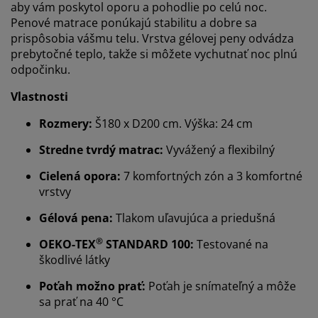
aby vám poskytol oporu a pohodlie po celú noc.
Penové matrace ponúkajú stabilitu a dobre sa
prispôsobia vášmu telu. Vrstva gélovej peny odvádza
prebytočné teplo, takže si môžete vychutnať noc plnú
odpočinku.
Vlastnosti
Rozmery:
Š180 x D200 cm. Výška: 24 cm
Stredne tvrdý matrac:
Vyvážený a flexibilný
Cielená opora:
7 komfortných zón a 3 komfortné
vrstvy
Gélová pena:
Tlakom uľavujúca a priedušná
®
OEKO-TEX
STANDARD 100:
Testované na
škodlivé látky
Poťah možno prať:
Poťah je snímateľný a môže
sa prať na 40 °C