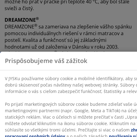
možné ho prať v pračke pri teplote 40 °C, aby bol stále
svieži a čistý.
®
DREAMZONE
®
DREAMZONE
sa zameriava na zlepšenie vášho spánku
pomocou individuálnych riešení v rámci matracov a
postelí. Kvalita a funkčnosť sú jej základnými
hodnotami už od založenia v Dánsku v roku 2003.
®
Výrobky DREAMZONE
sú dostupné exkluzívne v JYSKu.
Skúška na 100 nocí a záruka až 25 rokov
Vyskúšajte si doma nový JYSK matrac GOLD na 100
nocí. Ak nebudete úplne spokojní, môžete ho vymeniť
za iný. Všetky GOLD penové matrace majú taktiež
predĺženú záruku na 25 rokov.
Pach z výroby časom vymizne
Keď si zaobstaráte nový matrac, môžete si všimnúť
jemný pach z výroby. Je neškodný a postupom času
vymizne. Vetranie a vysávanie matraca môže tento
proces urýchliť.