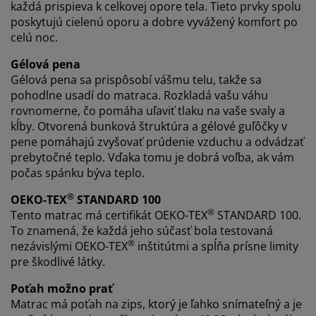
každá prispieva k celkovej opore tela. Tieto prvky spolu
poskytujú cielenú oporu a dobre vyvážený komfort po
celú noc.
Gélová pena
Gélová pena sa prispôsobí vášmu telu, takže sa
pohodlne usadí do matraca. Rozkladá vašu váhu
rovnomerne, čo pomáha uľaviť tlaku na vaše svaly a
kĺby. Otvorená bunková štruktúra a gélové guľôčky v
pene pomáhajú zvyšovať prúdenie vzduchu a odvádzať
prebytočné teplo. Vďaka tomu je dobrá voľba, ak vám
počas spánku býva teplo.
®
OEKO-TEX
STANDARD 100
®
Tento matrac má certifikát OEKO-TEX
STANDARD 100.
To znamená, že každá jeho súčasť bola testovaná
®
nezávislými OEKO-TEX
inštitútmi a spĺňa prísne limity
pre škodlivé látky.
Poťah možno prať
Matrac má poťah na zips, ktorý je ľahko snímateľný a je