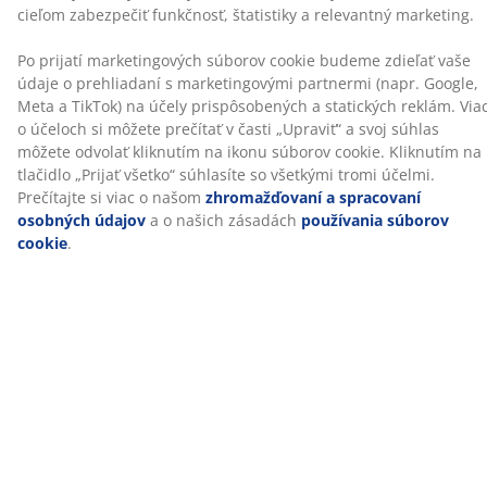
poskytujú cielenú oporu a dobre vyvážený komfort po
celú noc.
Pamäťová pena
Pamäťová pena sa vytvaruje presne podľa vášho tela.
Rozkladá vašu váhu rovnomerne, čo pomáha uľaviť
tlaku na vaše svaly a kĺby. Keďže pamäťová pena má
uzavretú bunkovú štruktúru, môže byť na dotyk o
niečo teplejšia ako iné typy peny, ako je vzdušná
pamäťová pena alebo Comfort+ pena.
®
OEKO-TEX
STANDARD 100
®
Tento matrac má certifikát OEKO-TEX
STANDARD 100.
To znamená, že každá jeho súčasť bola testovaná
®
nezávislými OEKO-TEX
inštitútmi a spĺňa prísne limity
pre škodlivé látky.
Poťah možno prať
Matrac má poťah na zips, ktorý je ľahko snímateľný a je
možné ho prať v pračke pri teplote 40 °C, aby bol stále
svieži a čistý.