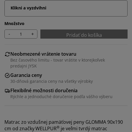
Klikni a vyzdvihni
Množstvo
-
+
Pridať do košíka
Neobmezené vrátenie tovaru
Bez časového limitu - tovar vrátite v ktorejkoľvek
predajni JYSK
Garancia ceny
30-dňová garancia ceny na všetky výrobky
Flexibilné možnosti doručenia
Rýchle a jednoduché doručenie podľa vášho výberu
Matrac zo vzdušnej pamäťovej peny GLOMMA 90x190
®
cm od značky
WELLPUR
je veľmi tvrdý matrac