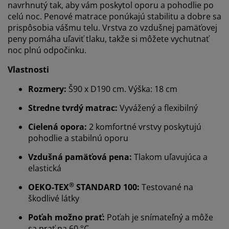
navrhnutý tak, aby vám poskytol oporu a pohodlie po
celú noc. Penové matrace ponúkajú stabilitu a dobre sa
prispôsobia vášmu telu. Vrstva zo vzdušnej pamäťovej
peny pomáha uľaviť tlaku, takže si môžete vychutnať
noc plnú odpočinku.
Vlastnosti
Rozmery:
Š90 x D190 cm. Výška: 18 cm
Stredne tvrdý matrac:
Vyvážený a flexibilný
Cielená opora:
2 komfortné vrstvy poskytujú
pohodlie a stabilnú oporu
Vzdušná pamäťová pena:
Tlakom
uľavujúca a
elastická
®
OEKO-TEX
STANDARD 100:
Testované na
škodlivé látky
Prispôsobujeme váš zážitok
Poťah možno prať:
Poťah je snímateľný a môže
sa prať na 60 °C