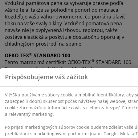
Vzdušná pamäťová pena sa vytvaruje presne podľa
vášho tela, takže sa pohodlne ponorí do matraca.
Rozdeľuje vašu váhu rovnomerne, čo pomáha uľaviť
tlaku na vaše svaly a kĺby. Vzdušná pamäťová pena
navyše nie je ovplyvnená izbovou teplotou, takže
zostáva elastická a poskytuje dostatočnú oporu aj v
chladnejšom prostredí na spanie.
®
OEKO-TEX
STANDARD 100
®
Tento matrac má certifikát OEKO-TEX
STANDARD 100.
To znamená, že každá jeho súčasť bola testovaná
®
nezávislými OEKO-TEX
inštitútmi a spĺňa prísne limity
pre škodlivé látky.
Poťah možno prať
Matrac má poťah na zips, ktorý je ľahko snímateľný a je
možné ho prať v pračke pri teplote 60 °C, aby bol stále
svieži a čistý. Pranie na 60 °C alebo viac odstráni
nežiaduce roztoče z látky.
®
WELLPUR