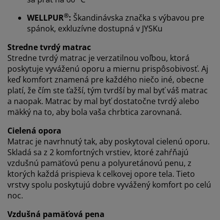
V JYSKu používame súbory cookie a mobilné
identifikátory, aby sme vám zabezpečili dobrú
®
WELLPUR
:
Škandinávska značka s výbavou pre
skúsenosť počas návštevy našej webovej stránky.
spánok, exkluzívne dostupná v JYSKu
Súbory cookie zhromažďujú informácie o vás s cieľom
zabezpečiť funkčnosť, štatistiky a relevantný marketing.
Stredne tvrdý matrac
Stredne tvrdý matrac je verzatilnou voľbou, ktorá
Po prijatí marketingových súborov cookie budeme
poskytuje vyváženú oporu a miernu prispôsobivosť. Aj
zdieľať vaše údaje o prehliadaní s marketingovými
keď komfort znamená pre každého niečo iné, obecne
partnermi (napr. Google, Meta a TikTok) na účely
platí, že čím ste ťažší, tým tvrdší by mal byť váš matrac
prispôsobených a statických reklám. Viac o účeloch si
a naopak. Matrac by mal byť dostatočne tvrdý alebo
môžete prečítať v časti „Upraviť“ a svoj súhlas môžete
mäkký na to, aby bola vaša chrbtica zarovnaná.
odvolať kliknutím na ikonu súborov cookie. Kliknutím
na tlačidlo „Prijať všetko“ súhlasíte so všetkými tromi
Cielená opora
účelmi. Prečítajte si viac o našom
zhromažďovaní a
Matrac je navrhnutý tak, aby poskytoval cielenú oporu.
spracovaní osobných údajov
a o našich zásadách
Skladá sa z 2 komfortných vrstiev, ktoré zahŕňajú
používania súborov cookie
.
vzdušnú pamäťovú penu a polyuretánovú penu, z
ktorých každá prispieva k celkovej opore tela. Tieto
vrstvy spolu poskytujú dobre vyvážený komfort po celú
noc.
Vzdušná pamäťová pena