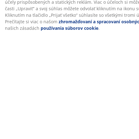
®
WELLPUR
je škandinávska značka, ktorá ponúka
tlakom uľavujúce matrace a vankúše z pamäťovej peny,
ktorá sa vytvaruje presne podľa vášho tela. Ich
sortiment obsahuje výrobky, ktoré sú vhodné na
použitie doma, v práci alebo na cestách. Výrobky
WELLPUR®
sú dostupné exkluzívne v JYSKu.
Pach z výroby časom vymizne
Keď si zaobstaráte nový matrac, môžete si všimnúť
jemný pach z výroby. Je neškodný a postupom času
vymizne. Vetranie a vysávanie matraca môže tento
proces urýchliť.
Pomôžeme vám vybrať ten správny matrac
Ak sa chcete dozvedieť viac o tom, ktorý matrac je pre
vás ten pravý, prečítajte si našich sprievodcov alebo
navštívte najbližšiu predajňu JYSK. Vyskúšajte rôzne
typy matracov a nechajte si pomôcť vybrať ten správny,
aby vyhovoval polohe, v ktorej spíte a ďalším vašim
požiadavkám.