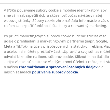
prirodzene chladné na dotyk.
Cielená opora
Matrac je navrhnutý tak, aby poskytoval cielenú oporu
prostredníctvom kombinácie komfortných zón a
vrstiev. Je rozdelený do 7 komfortných zón, z ktorých
každá podporuje kľúčové oblasti vášho tela, ako sú
kríže a ramená. Skladá sa z 3 komfortných vrstiev, ktoré
zahŕňajú vzdušnú pamäťovú penu a penu Comfort+, z
ktorých každá prispieva k celkovej opore tela. Tieto
prvky spolu poskytujú cielenú oporu a dobre vyvážený
komfort po celú noc.
Vzdušná pamäťová pena
Vzdušná pamäťová pena sa vytvaruje presne podľa
vášho tela, takže sa pohodlne ponorí do matraca.
Rozkladá vašu váhu rovnomerne, čo pomáha uľaviť
tlaku na vaše svaly a kĺby. Vzdušná pamäťová pena
navyše nie je ovplyvnená izbovou teplotou, takže
zostáva elastická a poskytuje dostatočnú oporu aj v
chladnejšom prostredí na spanie.