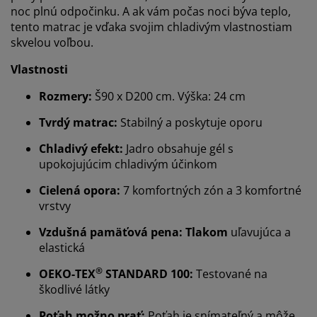
noc plnú odpočinku. A ak vám počas noci býva teplo,
tento matrac je vďaka svojim chladivým vlastnostiam
skvelou voľbou.
Vlastnosti
Rozmery:
Š90 x D200 cm. Výška: 24 cm
Tvrdý matrac:
Stabilný a poskytuje oporu
Chladivý efekt:
Jadro obsahuje gél s
upokojujúcim chladivým účinkom
Cielená opora:
7 komfortných zón a 3 komfortné
vrstvy
Vzdušná pamäťová pena: Tlakom
uľavujúca a
elastická
®
OEKO-TEX
STANDARD 100:
Testované na
škodlivé látky
Poťah možno prať:
Poťah je snímateľný a môže