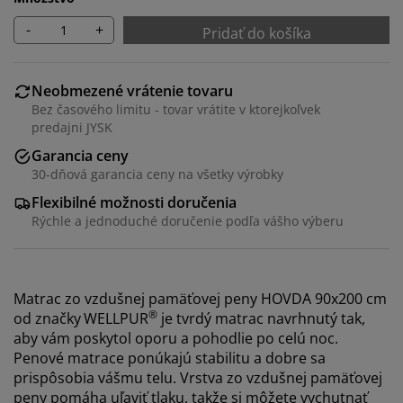
-
+
Pridať do košíka
Neobmezené vrátenie tovaru
Bez časového limitu - tovar vrátite v ktorejkoľvek
predajni JYSK
Garancia ceny
30-dňová garancia ceny na všetky výrobky
Flexibilné možnosti doručenia
Rýchle a jednoduché doručenie podľa vášho výberu
Matrac zo vzdušnej pamäťovej peny HOVDA 90x200 cm
®
od značky
WELLPUR
je tvrdý matrac navrhnutý tak,
aby vám poskytol oporu a pohodlie po celú noc.
Penové matrace ponúkajú stabilitu a dobre sa
prispôsobia vášmu telu. Vrstva zo vzdušnej pamäťovej
peny pomáha uľaviť tlaku, takže si môžete vychutnať