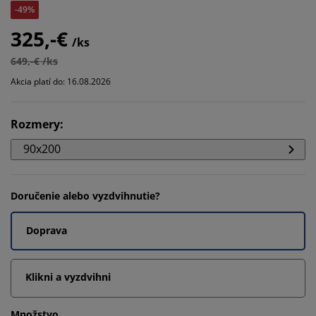
-49%
325,-€
/ks
649,-€ /ks
Akcia platí do: 16.08.2026
Rozmery
:
90x200
Doručenie alebo vyzdvihnutie?
Doprava
Klikni a vyzdvihni
Množstvo