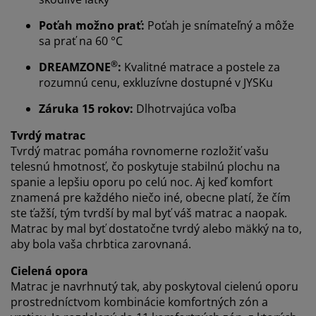
Prispôsobujeme váš zážitok
Poťah možno prať:
Poťah je snímateľný a môže
sa prať na 60 °C
V JYSKu používame súbory cookie a mobilné
®
DREAMZONE
:
Kvalitné matrace a postele za
identifikátory, aby sme vám zabezpečili dobrú
rozumnú cenu, exkluzívne dostupné v JYSKu
skúsenosť počas návštevy našej webovej stránky.
Súbory cookie zhromažďujú informácie o vás s cieľom
Záruka 15 rokov:
Dlhotrvajúca voľba
zabezpečiť funkčnosť, štatistiky a relevantný marketing.
Tvrdý matrac
Po prijatí marketingových súborov cookie budeme
Tvrdý matrac pomáha rovnomerne rozložiť vašu
zdieľať vaše údaje o prehliadaní s marketingovými
telesnú hmotnosť, čo poskytuje stabilnú plochu na
partnermi (napr. Google, Meta a TikTok) na účely
spanie a lepšiu oporu po celú noc. Aj keď komfort
prispôsobených a statických reklám. Viac o účeloch si
znamená pre každého niečo iné, obecne platí, že čím
môžete prečítať v časti „Upraviť“ a svoj súhlas môžete
ste ťažší, tým tvrdší by mal byť váš matrac a naopak.
odvolať kliknutím na ikonu súborov cookie. Kliknutím
Matrac by mal byť dostatočne tvrdý alebo mäkký na to,
na tlačidlo „Prijať všetko“ súhlasíte so všetkými tromi
aby bola vaša chrbtica zarovnaná.
účelmi. Prečítajte si viac o našom
zhromažďovaní a
spracovaní osobných údajov
a o našich zásadách
Cielená opora
používania súborov cookie
.
Matrac je navrhnutý tak, aby poskytoval cielenú oporu
prostredníctvom kombinácie komfortných zón a