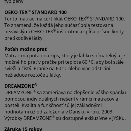
typ peny.
®
OEKO-TEX
STANDARD 100
®
Tento matrac má certifikát OEKO-TEX
STANDARD 100.
To znamená, že každá jeho súčasť bola testovaná
®
nezávislými OEKO-TEX
inštitútmi a spĺňa prísne limity
pre škodlivé látky.
Poťah možno prať
Matrac má poťah na zips, ktorý je ľahko snímateľný a je
možné ho prať v pračke pri teplote 60 °C, aby bol stále
svieži a čistý. Pranie na 60 °C alebo viac odstráni
nežiaduce roztoče z látky.
®
DREAMZONE
®
DREAMZONE
sa zameriava na zlepšenie vášho spánku
pomocou individuálnych riešení v rámci matracov a
postelí. Kvalita a funkčnosť sú jej základnými
hodnotami už od založenia v Dánsku v roku 2003.
®
Výrobky DREAMZONE
sú dostupné exkluzívne v JYSKu.
Záruka 15 rokov