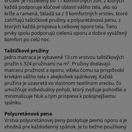
vrstiev. Je rozdelený do 11 komfortných zón, z ktorých
každá podporuje kľúčové oblasti vášho tela, ako sú
kríže a ramená. Skladá sa z 3 komfortných vrstiev, ktoré
zahŕňajú taštičkové pružiny a polyuretánovú penu, z
ktorých každá prispieva k celkovej opore tela. Tieto
prvky spolu podporujú cielenú oporu a dobre vyvážený
komfort po celú noc.
Taštičkové pružiny
Jadro matraca je vybavené 13 cm vrstvou taštičkových
pružín s 324 pružinami na m². Pružiny dodávajú
matracu pružnosť a oporu, vďaka čomu sa prispôsobí
krivkám vášho tela v akejkoľvek spánkovej. Každá
pružina je uzavretá vo vlastnom textilnom vrecku, čo
umožňuje individuálny pohyb, ktorý zvyšuje pohodlie a
minimalizuje hluk a tým prispieva k pokojnejšiemu
spánku.
Polyuretánová pena
Vrstva polyuretánovej peny poskytuje pevnú oporu a je
vhodná pre každodenný spánok. Je to bežne používaný