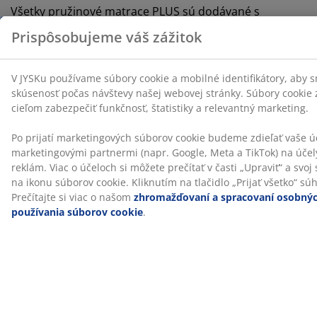
Všetky pružinové matrace PLUS sú dodávané s
predĺženou 15-ročnou zárukou, takže sa môžete cítiť
istí pri výbere matraca.
Pomôžeme vám vybrať ten správny matrac
Ak sa chcete dozvedieť viac o tom, ktorý matrac je pre
vás ten pravý, prečítajte si našich sprievodcov alebo
navštívte najbližšiu predajňu JYSK. Vyskúšajte rôzne
typy matracov a nechajte si pomôcť vybrať ten správny,
aby vyhovoval polohe, v ktorej spíte a ďalším vašim
požiadavkám.
SKU: 3268857
Špecifikácie