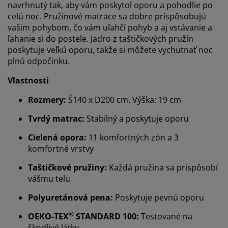
navrhnutý tak, aby vám poskytol oporu a pohodlie po
celú noc. Pružinové matrace sa dobre prispôsobujú
vašim pohybom, čo vám uľahčí pohyb a aj vstávanie a
ľahanie si do postele. Jadro z taštičkových pružín
poskytuje veľkú oporu, takže si môžete vychutnať noc
plnú odpočinku.
Vlastnosti
Rozmery:
Š140 x D200 cm. Výška: 19 cm
Tvrdý matrac:
Stabilný a poskytuje oporu
Cielená opora:
11 komfortných zón a 3
komfortné vrstvy
Taštičkové pružiny:
Každá pružina sa prispôsobí
vášmu telu
Polyuretánová pena:
Poskytuje pevnú oporu
®
OEKO-TEX
STANDARD 100:
Testované na
škodlivé látky