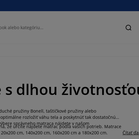
Hľad
 s dlhou životnosťo
uché pružiny Bonell, taštičkové pružiny alebo
optimálne rozložiť váhu tela a poskytnúť tak dostatočnú
i výbere správneho matraca nájdete v našom
á, že určite nájdete matrac podľa vašich potrieb. Matrace
 120x200 cm, 140x200 cm, 160x200 cm a 180x200 cm.
Čítať ďa