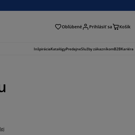
Obľúbené
Prihlásiť sa
Košík
ať
Inšpirácia
Katalógy
Predajne
Služby zákazníkom
B2B
Kariéra
u
lej