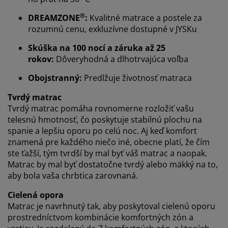
®
DREAMZONE
:
Kvalitné matrace a postele za
rozumnú cenu, exkluzívne dostupné v JYSKu
Prispôsobujeme váš zážitok
Skúška na 100 nocí a záruka až 25
rokov:
Dôveryhodná a dlhotrvajúca voľba
V JYSKu používame súbory cookie a mobilné
Obojstranný:
Predlžuje životnosť matraca
identifikátory, aby sme vám zabezpečili dobrú
skúsenosť počas návštevy našej webovej stránky.
Tvrdý matrac
Súbory cookie zhromažďujú informácie o vás s cieľom
Tvrdý matrac pomáha rovnomerne rozložiť vašu
zabezpečiť funkčnosť, štatistiky a relevantný marketing.
telesnú hmotnosť, čo poskytuje stabilnú plochu na
spanie a lepšiu oporu po celú noc. Aj keď komfort
Po prijatí marketingových súborov cookie budeme
znamená pre každého niečo iné, obecne platí, že čím
zdieľať vaše údaje o prehliadaní s marketingovými
ste ťažší, tým tvrdší by mal byť váš matrac a naopak.
partnermi (napr. Google, Meta a TikTok) na účely
Matrac by mal byť dostatočne tvrdý alebo mäkký na to,
prispôsobených a statických reklám. Viac o účeloch si
aby bola vaša chrbtica zarovnaná.
môžete prečítať v časti „Upraviť“ a svoj súhlas môžete
odvolať kliknutím na ikonu súborov cookie. Kliknutím
Cielená opora
na tlačidlo „Prijať všetko“ súhlasíte so všetkými tromi
Matrac je navrhnutý tak, aby poskytoval cielenú oporu
účelmi. Prečítajte si viac o našom
zhromažďovaní a
prostredníctvom kombinácie komfortných zón a
spracovaní osobných údajov
a o našich zásadách