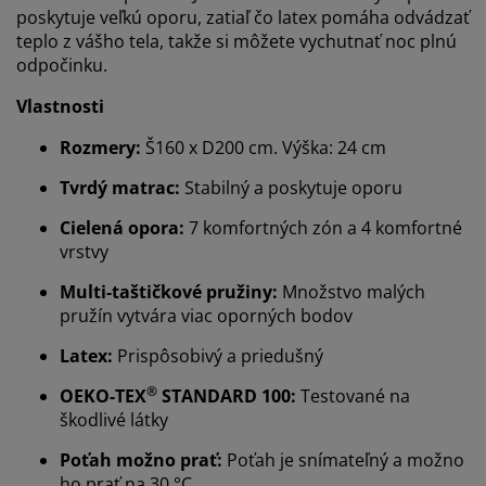
poskytuje veľkú oporu, zatiaľ čo latex pomáha odvádzať
teplo z vášho tela, takže si môžete vychutnať noc plnú
odpočinku.
Vlastnosti
Rozmery:
Š160 x D200 cm. Výška: 24 cm
Tvrdý matrac:
Stabilný a poskytuje oporu
Cielená opora:
7 komfortných zón a 4 komfortné
vrstvy
Multi-taštičkové pružiny:
Množstvo malých
pružín vytvára viac oporných bodov
Latex:
Prispôsobivý a priedušný
®
OEKO-TEX
STANDARD 100:
Testované na
škodlivé látky
Poťah možno prať:
Poťah je snímateľný a možno
ho prať na 30 °C