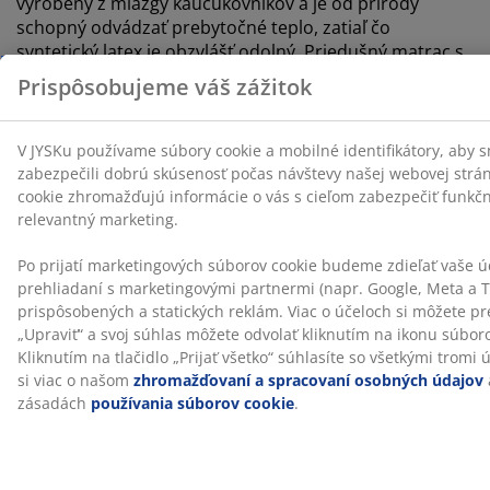
vyrobený z miazgy kaučukovníkov a je od prírody
schopný odvádzať prebytočné teplo, zatiaľ čo
syntetický latex je obzvlášť odolný. Priedušný matrac s
latexom vám pomôže udržať vás v suchu a pohodlí, ak
vám počas spánku býva teplo.
®
OEKO-TEX
STANDARD 100
®
Tento matrac má certifikát OEKO-TEX
STANDARD 100.
To znamená, že každá jeho súčasť bola testovaná
®
nezávislými OEKO-TEX
inštitútmi a spĺňa prísne limity
pre škodlivé látky.
Poťah možno prať
Matrac má poťah na zips, ktorý je ľahko snímateľný a je
možné ho prať v pračke pri teplote 30 °C, aby bol stále
svieži a čistý.
®
DREAMZONE
®
DREAMZONE
sa zameriava na zlepšenie vášho spánku
pomocou individuálnych riešení v rámci matracov a
postelí. Kvalita a funkčnosť sú jej základnými
hodnotami už od založenia v Dánsku v roku 2003.