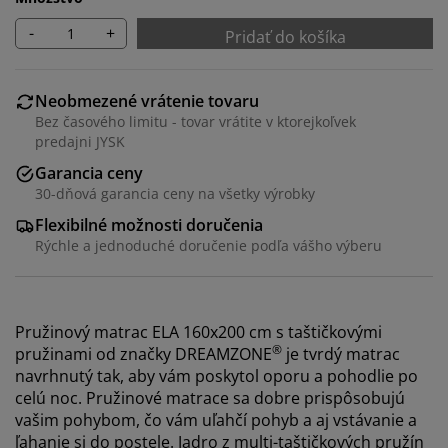
-
+
Pridať do košíka
Neobmezené vrátenie tovaru
Bez časového limitu - tovar vrátite v ktorejkoľvek
predajni JYSK
Garancia ceny
30-dňová garancia ceny na všetky výrobky
Flexibilné možnosti doručenia
Rýchle a jednoduché doručenie podľa vášho výberu
Pružinový matrac ELA 160x200 cm s taštičkovými
®
pružinami od značky DREAMZONE
je tvrdý matrac
navrhnutý tak, aby vám poskytol oporu a pohodlie po
celú noc. Pružinové matrace sa dobre prispôsobujú
vašim pohybom, čo vám uľahčí pohyb a aj vstávanie a
ľahanie si do postele. Jadro z multi-taštičkových pružín