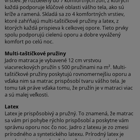
vrstiev. Je rozdelený do 7 komfortných zón, z ktorých
používania súborov cookie
.
každá podporuje kľúčové oblasti vášho tela, ako sú
kríže a ramená. Skladá sa zo 4 komfortných vrstiev,
ktoré zahŕňajú multi-taštičkové pružiny a latex, z
ktorých každá prispieva k celkovej opore. Tieto prvky
spolu podporujú cielenú oporu a dobre vyvážený
komfort po celú noc.
Multi-taštičkové pružiny
Jadro matraca je vybavené 12 cm vrstvou
viacvreckových pružín s 500 pružinami na m². Multi-
taštičkové pružiny poskytujú rovnomernejšiu oporu a
vďaka nim sa matrac prispôsobí tvaru vášho tela. Je
tomu tak práve vďaka tomu, že pružín je v matraci viac
a sú malej veľkosti.
Latex
Latex je prispôsobivý a pružný. To znamená, že matrac
sa vám pri pohybe rýchlo prispôsobí a poskytne vám
správnu oporu noc čo noc. Jadro z latexu je zo zmesi
prírodného a syntetického latexu. Prírodný latex je