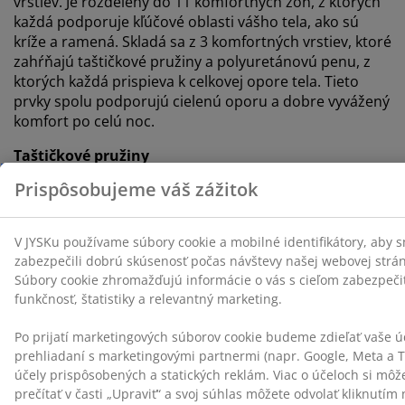
vrstiev. Je rozdelený do 11 komfortných zón, z ktorých
každá podporuje kľúčové oblasti vášho tela, ako sú
kríže a ramená. Skladá sa z 3 komfortných vrstiev, ktoré
zahŕňajú taštičkové pružiny a polyuretánovú penu, z
ktorých každá prispieva k celkovej opore tela. Tieto
prvky spolu podporujú cielenú oporu a dobre vyvážený
komfort po celú noc.
Taštičkové pružiny
Jadro matraca je vybavené 13 cm vrstvou taštičkových
pružín s 324 pružinami na m². Pružiny dodávajú
matracu pružnosť a oporu, vďaka čomu sa prispôsobí
krivkám vášho tela v akejkoľvek spánkovej. Každá
pružina je uzavretá vo vlastnom textilnom vrecku, čo
umožňuje individuálny pohyb, ktorý zvyšuje pohodlie a
minimalizuje hluk a tým prispieva k pokojnejšiemu
spánku.
Polyuretánová pena
Vrstva polyuretánovej peny poskytuje pevnú oporu a je
vhodná pre každodenný spánok. Je to bežne používaný