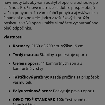
navrhnutý tak, aby vám poskytol oporu a pohodlie po
celú noc. Pružinové matrace sa dobre prispôsobujú
vašim pohybom, čo vám uľahčí pohyb a aj vstávanie a
ľahanie si do postele. Jadro z taštičkových pružín
poskytuje veľkú oporu, takže si môžete vychutnať noc
plnú odpočinku.
Vlastnosti
Rozmery:
Š160 x D200 cm. Výška: 19 cm
Tvrdý matrac:
Stabilný a poskytuje oporu
Cielená opora:
11 komfortných zón a 3
komfortné vrstvy
Taštičkové pružiny:
Každá pružina sa prispôsobí
vášmu telu
Polyuretánová pena:
Poskytuje pevnú oporu
®
OEKO-TEX
STANDARD 100:
Testované na
škodlivé látky