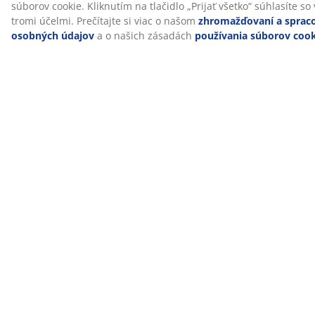
typ peny.
®
OEKO-TEX
STANDARD 100
®
Tento matrac má certifikát OEKO-TEX
STANDARD 100.
To znamená, že každá jeho súčasť bola testovaná
®
nezávislými OEKO-TEX
inštitútmi a spĺňa prísne limity
pre škodlivé látky.
Poťah možno prať
Matrac má poťah na zips, ktorý je ľahko snímateľný a je
možné ho prať v pračke pri teplote 60 °C, aby bol stále
svieži a čistý. Pranie na 60 °C alebo viac odstráni
nežiaduce roztoče z látky.
®
DREAMZONE
®
DREAMZONE
sa zameriava na zlepšenie vášho spánku
pomocou individuálnych riešení v rámci matracov a
postelí. Kvalita a funkčnosť sú jej základnými
hodnotami už od založenia v Dánsku v roku 2003.
®
Výrobky DREAMZONE
sú dostupné exkluzívne v JYSKu.
Záruka 15 rokov