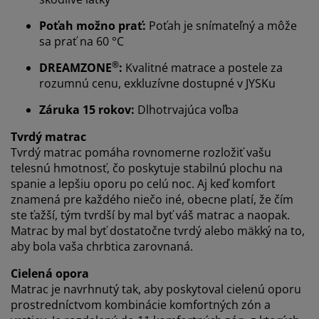
Prispôsobujeme váš zážitok
Poťah možno prať:
Poťah je snímateľný a môže
sa prať na 60 °C
V JYSKu používame súbory cookie a mobilné
®
DREAMZONE
:
Kvalitné matrace a postele za
identifikátory, aby sme vám zabezpečili dobrú
rozumnú cenu, exkluzívne dostupné v JYSKu
skúsenosť počas návštevy našej webovej stránky.
Súbory cookie zhromažďujú informácie o vás s cieľom
Záruka 15 rokov:
Dlhotrvajúca voľba
zabezpečiť funkčnosť, štatistiky a relevantný marketing.
Tvrdý matrac
Po prijatí marketingových súborov cookie budeme
Tvrdý matrac pomáha rovnomerne rozložiť vašu
zdieľať vaše údaje o prehliadaní s marketingovými
telesnú hmotnosť, čo poskytuje stabilnú plochu na
partnermi (napr. Google, Meta a TikTok) na účely
spanie a lepšiu oporu po celú noc. Aj keď komfort
prispôsobených a statických reklám. Viac o účeloch si
znamená pre každého niečo iné, obecne platí, že čím
môžete prečítať v časti „Upraviť“ a svoj súhlas môžete
ste ťažší, tým tvrdší by mal byť váš matrac a naopak.
odvolať kliknutím na ikonu súborov cookie. Kliknutím
Matrac by mal byť dostatočne tvrdý alebo mäkký na to,
na tlačidlo „Prijať všetko“ súhlasíte so všetkými tromi
aby bola vaša chrbtica zarovnaná.
účelmi. Prečítajte si viac o našom
zhromažďovaní a
spracovaní osobných údajov
a o našich zásadách
Cielená opora
používania súborov cookie
.
Matrac je navrhnutý tak, aby poskytoval cielenú oporu
prostredníctvom kombinácie komfortných zón a