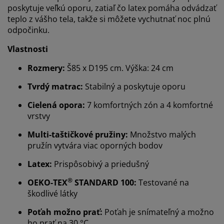
poskytuje veľkú oporu, zatiaľ čo latex pomáha odvádzať
teplo z vášho tela, takže si môžete vychutnať noc plnú
odpočinku.
Vlastnosti
Rozmery:
Š85 x D195 cm. Výška: 24 cm
Tvrdý matrac:
Stabilný a poskytuje oporu
Cielená opora:
7 komfortných zón a 4 komfortné
vrstvy
Multi-taštičkové pružiny:
Množstvo malých
pružín vytvára viac oporných bodov
Latex:
Prispôsobivý a priedušný
®
OEKO-TEX
STANDARD 100:
Testované na
škodlivé látky
Poťah možno prať:
Poťah je snímateľný a možno
ho prať na 30 °C