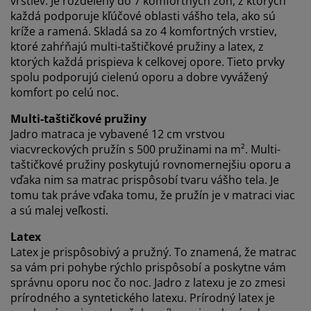
vrstiev. Je rozdelený do 7 komfortných zón, z ktorých
používania súborov cookie
.
každá podporuje kľúčové oblasti vášho tela, ako sú
kríže a ramená. Skladá sa zo 4 komfortných vrstiev,
ktoré zahŕňajú multi-taštičkové pružiny a latex, z
ktorých každá prispieva k celkovej opore. Tieto prvky
spolu podporujú cielenú oporu a dobre vyvážený
komfort po celú noc.
Multi-taštičkové pružiny
Jadro matraca je vybavené 12 cm vrstvou
viacvreckových pružín s 500 pružinami na m². Multi-
taštičkové pružiny poskytujú rovnomernejšiu oporu a
vďaka nim sa matrac prispôsobí tvaru vášho tela. Je
tomu tak práve vďaka tomu, že pružín je v matraci viac
a sú malej veľkosti.
Latex
Latex je prispôsobivý a pružný. To znamená, že matrac
sa vám pri pohybe rýchlo prispôsobí a poskytne vám
správnu oporu noc čo noc. Jadro z latexu je zo zmesi
prírodného a syntetického latexu. Prírodný latex je