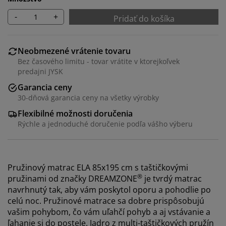
-
+
Pridať do košíka
Neobmezené vrátenie tovaru
Bez časového limitu - tovar vrátite v ktorejkoľvek
predajni JYSK
Garancia ceny
30-dňová garancia ceny na všetky výrobky
Flexibilné možnosti doručenia
Rýchle a jednoduché doručenie podľa vášho výberu
Pružinový matrac ELA 85x195 cm s taštičkovými
®
pružinami od značky DREAMZONE
je tvrdý matrac
navrhnutý tak, aby vám poskytol oporu a pohodlie po
celú noc. Pružinové matrace sa dobre prispôsobujú
vašim pohybom, čo vám uľahčí pohyb a aj vstávanie a
ľahanie si do postele. Jadro z multi-taštičkových pružín