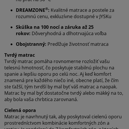
®
DREAMZONE
:
Kvalitné matrace a postele za
rozumnú cenu, exkluzívne dostupné v JYSKu
Prispôsobujeme váš zážitok
Skúška na 100 nocí a záruka až 25
rokov:
Dôveryhodná a dlhotrvajúca voľba
V JYSKu používame súbory cookie a mobilné
Obojstranný:
Predlžuje životnosť matraca
identifikátory, aby sme vám zabezpečili dobrú
skúsenosť počas návštevy našej webovej stránky.
Tvrdý matrac
Súbory cookie zhromažďujú informácie o vás s cieľom
Tvrdý matrac pomáha rovnomerne rozložiť vašu
zabezpečiť funkčnosť, štatistiky a relevantný marketing.
telesnú hmotnosť, čo poskytuje stabilnú plochu na
spanie a lepšiu oporu po celú noc. Aj keď komfort
Po prijatí marketingových súborov cookie budeme
znamená pre každého niečo iné, obecne platí, že čím
zdieľať vaše údaje o prehliadaní s marketingovými
ste ťažší, tým tvrdší by mal byť váš matrac a naopak.
partnermi (napr. Google, Meta a TikTok) na účely
Matrac by mal byť dostatočne tvrdý alebo mäkký na to,
prispôsobených a statických reklám. Viac o účeloch si
aby bola vaša chrbtica zarovnaná.
môžete prečítať v časti „Upraviť“ a svoj súhlas môžete
odvolať kliknutím na ikonu súborov cookie. Kliknutím
Cielená opora
na tlačidlo „Prijať všetko“ súhlasíte so všetkými tromi
Matrac je navrhnutý tak, aby poskytoval cielenú oporu
účelmi. Prečítajte si viac o našom
zhromažďovaní a
prostredníctvom kombinácie komfortných zón a
spracovaní osobných údajov
a o našich zásadách