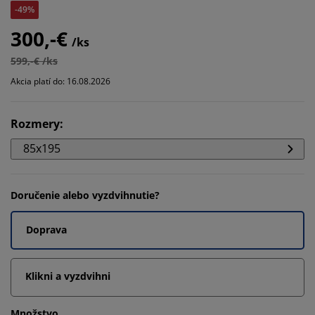
-49%
300,-€
/ks
599,-€ /ks
Akcia platí do: 16.08.2026
Rozmery
:
85x195
Doručenie alebo vyzdvihnutie?
Doprava
Klikni a vyzdvihni
Množstvo