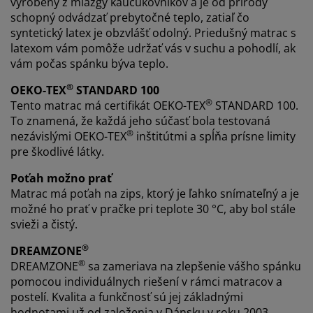
vyrobený z miazgy kaučukovníkov a je od prírody
schopný odvádzať prebytočné teplo, zatiaľ čo
syntetický latex je obzvlášť odolný. Priedušný matrac s
latexom vám pomôže udržať vás v suchu a pohodlí, ak
vám počas spánku býva teplo.
®
OEKO-TEX
STANDARD 100
®
Tento matrac má certifikát OEKO-TEX
STANDARD 100.
To znamená, že každá jeho súčasť bola testovaná
®
nezávislými OEKO-TEX
inštitútmi a spĺňa prísne limity
pre škodlivé látky.
Poťah možno prať
Matrac má poťah na zips, ktorý je ľahko snímateľný a je
možné ho prať v pračke pri teplote 30 °C, aby bol stále
svieži a čistý.
®
DREAMZONE
®
DREAMZONE
sa zameriava na zlepšenie vášho spánku
pomocou individuálnych riešení v rámci matracov a
postelí. Kvalita a funkčnosť sú jej základnými
hodnotami už od založenia v Dánsku v roku 2003.