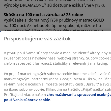
®
Výrobky DREAMZONE
sú dostupné exkluzívne v JYSKu.
Skúška na 100 nocí a záruka až 25 rokov
Vyskúšajte si doma nový JYSK pružinový matrac GOLD
na 100 nocí. Ak nebudete úplne spokojní, môžete ho
vymeniť za iný. Všetky GOLD pružinové matrace majú
taktiež predĺženú záruku na 25 rokov.
Obojstranný
Matrac je možné otáčať zhora nadol a aj od hlavy k
nohám. To pomôže zabrániť nadmernému
opotrebovaniu v rovnakých oblastiach a predĺžiť
životnosť matraca.
Pomôžeme vám vybrať ten správny matrac
Ak sa chcete dozvedieť viac o tom, ktorý matrac je pre
vás ten pravý, prečítajte si našich sprievodcov alebo
navštívte najbližšiu predajňu JYSK. Vyskúšajte rôzne
typy matracov a nechajte si pomôcť vybrať ten správny,
aby vyhovoval polohe, v ktorej spíte a ďalším vašim
požiadavkám.