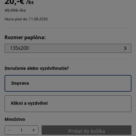
20,-€
/ks
49,99€ /ks
Akcia platí do: 11.08.2026
Rozmer paplóna
:
135x200
Doručenie alebo vyzdvihnutie?
Doprava
Klikni a vyzdvihni
Množstvo
-
+
Pridať do košíka