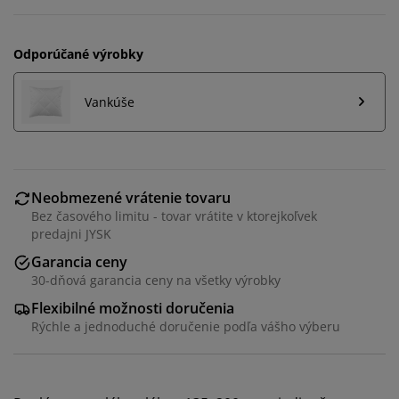
Odporúčané výrobky
Vankúše
Neobmezené vrátenie tovaru
Bez časového limitu - tovar vrátite v ktorejkoľvek
predajni JYSK
Garancia ceny
Prispôsobujeme váš zážitok
30-dňová garancia ceny na všetky výrobky
Flexibilné možnosti doručenia
Rýchle a jednoduché doručenie podľa vášho výberu
V JYSKu používame súbory cookie a mobilné
identifikátory, aby sme vám zabezpečili dobrú
skúsenosť počas návštevy našej webovej stránky.
Súbory cookie zhromažďujú informácie o vás s cieľom