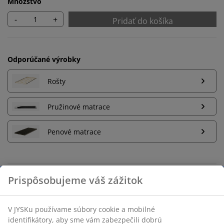
Množstvo
-
+
Pridať do košíka
Odporúčané výrobky
Rošty
Pružinové matrace
Penové matrace
Neobmezené vrátenie tovaru
Bez časového limitu - tovar vrátite v ktorejkoľvek
predajni JYSK
Garancia ceny