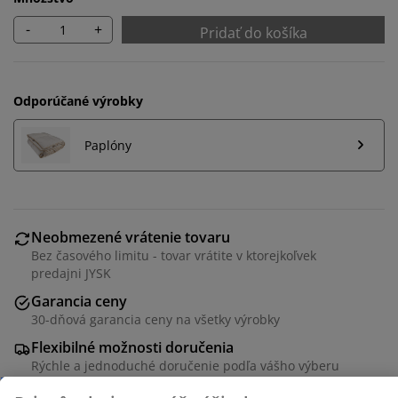
-
+
Pridať do košíka
Odporúčané výrobky
Paplóny
Neobmezené vrátenie tovaru
Bez časového limitu - tovar vrátite v ktorejkoľvek
predajni JYSK
Garancia ceny
30-dňová garancia ceny na všetky výrobky
Flexibilné možnosti doručenia
Rýchle a jednoduché doručenie podľa vášho výberu
Prispôsobujeme váš zážitok