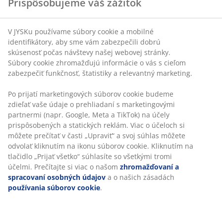
V JYSKu používame súbory cookie a mobilné
Vankúš z husieho páperia 70x80 cm s 3 komorami.
identifikátory, aby sme vám zabezpečili dobrú
Náplň z 90 % husieho páperia a 10 % husích pierok vo
skúsenosť počas návštevy našej webovej stránky.
vonkajších komorách a 85 % husích pierok a 15 %
Súbory cookie zhromažďujú informácie o vás s cieľom
husieho páperia vo vnútornej komore, 1130 g. Husto
zabezpečiť funkčnosť, štatistiky a relevantný marketing.
prešívaný poťah zo 100 % bavlneného batistu je
ošetrený s biocídnym prípravkom GREENFIRST®.
Po prijatí marketingových súborov cookie budeme
Nosnosť 725/375. Pranie na 60 °C.
zdieľať vaše údaje o prehliadaní s marketingovými
partnermi (napr. Google, Meta a TikTok) na účely
Tento produkt je ošetrený biocídnym prípravkom
prispôsobených a statických reklám. Viac o účeloch si
GREENFIRST®, ktorý obsahuje účinnú látku Geraniol.
môžete prečítať v časti „Upraviť“ a svoj súhlas môžete
Ošetrenie Geraniolom má protiroztočové účinky.
odvolať kliknutím na ikonu súborov cookie. Kliknutím
Geraniol je klasifikovaný ako látka senzibilizujúca kožu
na tlačidlo „Prijať všetko“ súhlasíte so všetkými tromi
a treba zabrániť jeho priamemu kontaktu s pokožkou.
účelmi. Prečítajte si viac o našom
zhromažďovaní a
Produkt vždy prekryte posteľnou bielizňou, ako sú
spracovaní osobných údajov
a o našich zásadách
obliečky na paplóny, plachty a obliečky na vankúše.
používania súborov cookie
.
SKU: 4226001