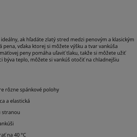
eálny, ak hľadáte zlatý stred medzi penovým a klasickým
 pena, vďaka ktorej si môžete výšku a tvar vankúša
mäťovej peny pomáha uľaviť tlaku, takže si môžete užiť
 býva teplo, môžete si vankúš otočiť na chladnejšiu
e rôzne spánkové polohy
ca a elastická
u stranou
ankúši
ať na 40 °C