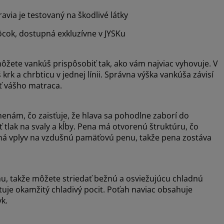
via je testovaný na škodlivé látky
ok, dostupná exkluzívne v JYSKu
ôžete vankúš prispôsobiť tak, ako vám najviac vyhovuje. V
rk a chrbticu v jednej línii. Správna výška vankúša závisí
sť vášho matraca.
nám, čo zaisťuje, že hlava sa pohodlne zaborí do
lak na svaly a kĺby. Pena má otvorenú štruktúru, čo
má vplyv na vzdušnú pamäťovú penu, takže pena zostáva
u, takže môžete striedať bežnú a osviežujúcu chladnú
tuje okamžitý chladivý pocit. Poťah naviac obsahuje
yk.