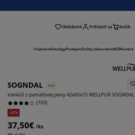
Obľúbené
Prihlásiť sa
Košík
ať
Inšpirácia
Katalógy
Predajne
Služby zákazníkom
B2B
Kariéra
SOGNDAL
Gold
Vankúš z pamäťovej peny 42x65x15 WELLPUR SOGNDAL
(
103
)
-62%
9316%
37,50€
/ks
2135%
99,-€ /ks