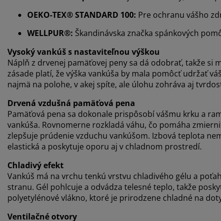
OEKO-TEX® STANDARD 100:
Pre ochranu vášho zdra
WELLPUR®:
Škandinávska značka spánkových pomôc
Vysoký vankúš s nastaviteľnou výškou
Náplň z drvenej pamäťovej peny sa dá odobrať, takže si m
zásade platí, že výška vankúša by mala pomôcť udržať váš k
najmä na polohe, v akej spíte, ale úlohu zohráva aj tvrdo
Drvená vzdušná pamäťová pena
Pamäťová pena sa dokonale prispôsobí vášmu krku a rame
vankúša. Rovnomerne rozkladá váhu, čo pomáha zmierniť t
zlepšuje prúdenie vzduchu vankúšom. Izbová teplota ne
elastická a poskytuje oporu aj v chladnom prostredí.
Chladivý efekt
Vankúš má na vrchu tenkú vrstvu chladivého gélu a poťah
stranu. Gél pohlcuje a odvádza telesné teplo, takže posky
polyetylénové vlákno, ktoré je prirodzene chladné na dot
Ventilačné otvory