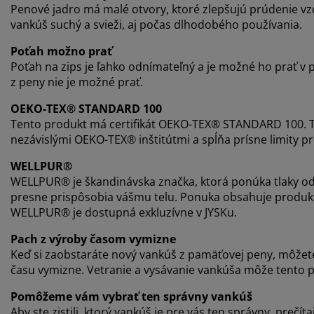
Penové jadro má malé otvory, ktoré zlepšujú prúdenie v
vankúš suchý a svieži, aj počas dlhodobého používania.
Poťah možno prať
Poťah na zips je ľahko odnímateľný a je možné ho prať v pr
z peny nie je možné prať.
OEKO-TEX® STANDARD 100
Tento produkt má certifikát OEKO-TEX® STANDARD 100. T
nezávislými OEKO-TEX® inštitútmi a spĺňa prísne limity pre
WELLPUR®
WELLPUR® je škandinávska značka, ktorá ponúka tlaky od
presne prispôsobia vášmu telu. Ponuka obsahuje produkty,
WELLPUR® je dostupná exkluzívne v JYSKu.
Pach z výroby časom vymizne
Keď si zaobstaráte nový vankúš z pamäťovej peny, môžet
času vymizne. Vetranie a vysávanie vankúša môže tento pr
Pomôžeme vám vybrať ten správny vankúš
Aby ste zistili, ktorý vankúš je pre vás ten správny, prečít