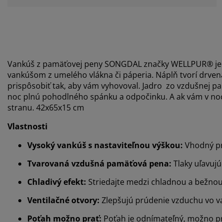
Vankúš z pamäťovej peny SONGDAL značky WELLPUR® je id
vankúšom z umelého vlákna či páperia. Náplň tvorí drvená
prispôsobiť tak, aby vám vyhovoval. Jadro zo vzdušnej pa
noc plnú pohodlného spánku a odpočinku. A ak vám v noci
stranu. 42x65x15 cm
Vlastnosti
Vysoký vankúš s nastaviteľnou výškou:
Vhodný pr
Tvarovaná vzdušná pamäťová pena:
Tlaky uľavujú
Chladivý efekt:
Striedajte medzi chladnou a bežno
Ventilačné otvory:
Zlepšujú prúdenie vzduchu vo v
Poťah možno prať:
Poťah je odnímateľný, možno pr