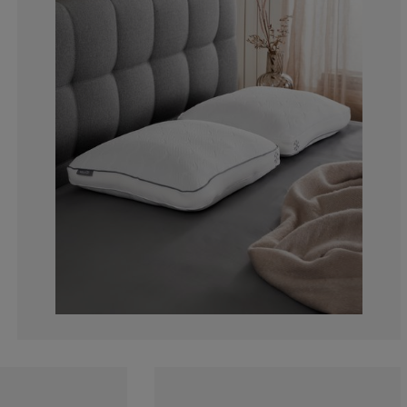
6.79611650485
4.85436893203
19.4174757281