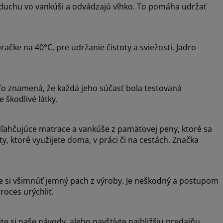
zduchu vo vankúši a odvádzajú vlhko. To pomáha udržať
ačke na 40°C, pre udržanie čistoty a sviežosti. Jadro
o znamená, že každá jeho súčasť bola testovaná
 škodlivé látky.
ľahčujúce matrace a vankúše z pamäťovej peny, ktoré sa
 ktoré využijete doma, v práci či na cestách. Značka
e si všimnúť jemný pach z výroby. Je neškodný a postupom
oces urýchliť.
ajte si naše návody, alebo navštívte najbližšiu predajňu