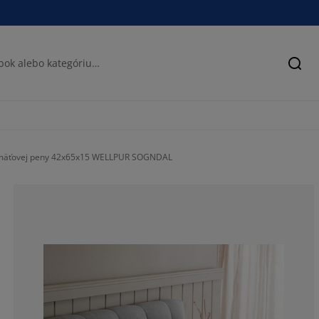
Hľad
mäťovej peny 42x65x15 WELLPUR SOGNDAL
61.16504854368
7.76699029126