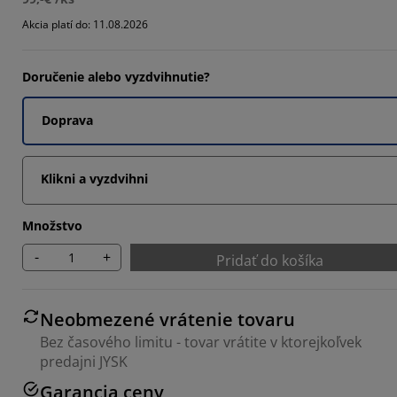
4369%
Akcia platí do: 11.08.2026
8835%
Doručenie alebo vyzdvihnutie?
5534%
Doprava
Klikni a vyzdvihni
Množstvo
-
+
Pridať do košíka
Neobmezené vrátenie tovaru
Bez časového limitu - tovar vrátite v ktorejkoľvek
predajni JYSK
Garancia ceny