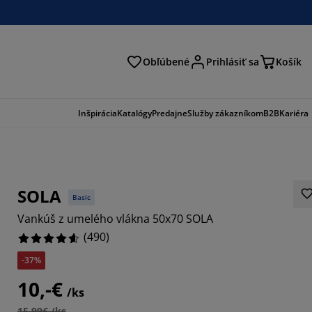
Obľúbené
Prihlásiť sa
Košík
ať
Inšpirácia
Katalógy
Predajne
Služby zákazníkom
B2B
Kariéra
SOLA
Basic
Vankúš z umelého vlákna 50x70 SOLA
(
490
)
-37%
081%
10,-€
/ks
15,99€ /ks