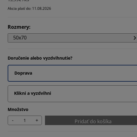
225%
Akcia platí do: 11.08.2026
918%
Rozmery
:
0407%
50x70
Doručenie alebo vyzdvihnutie?
Doprava
Klikni a vyzdvihni
Množstvo
-
+
Pridať do košíka