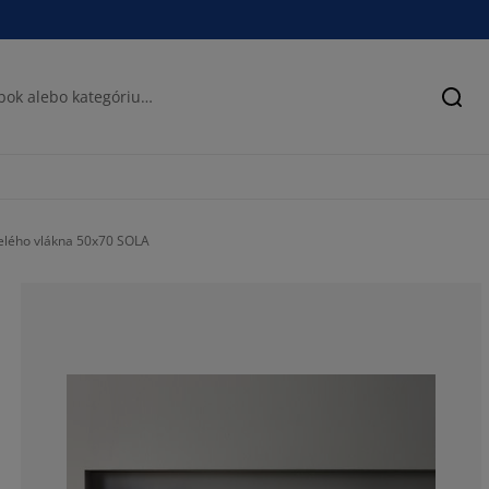
Hľad
elého vlákna 50x70 SOLA
79.38775510204
10%