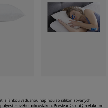
ť, s ľahkou vzdušnou náplňou zo silikonizovaných
% polyesterového mikrovlákna. Prešívaný s dutým vláknom.