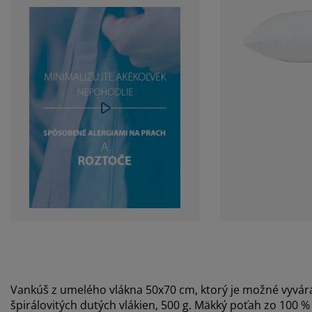
Vankúš z umelého vlákna 50x70 cm, ktorý je možné vyvára
špirálovitých dutých vlákien, 500 g. Mäkký poťah zo 100 