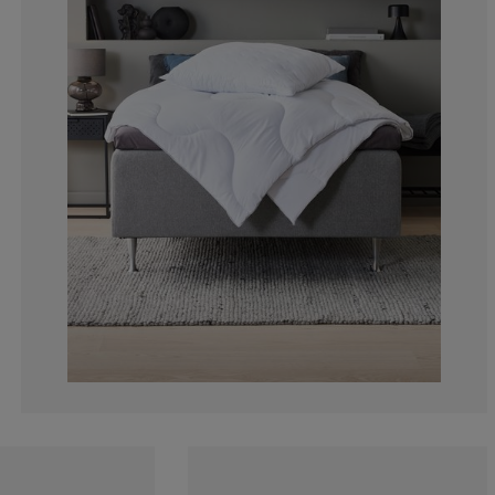
4.081632653061
3.061224489795
3.469387755102