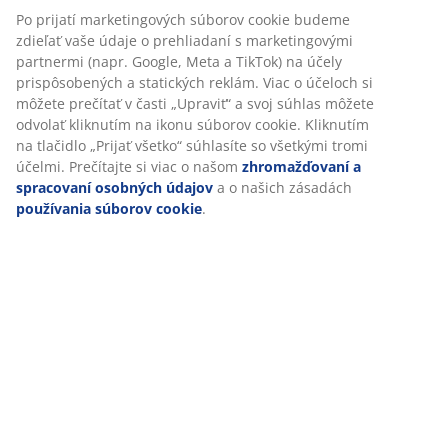
SKU: 4250801
Po prijatí marketingových súborov cookie budeme
zdieľať vaše údaje o prehliadaní s marketingovými
partnermi (napr. Google, Meta a TikTok) na účely
prispôsobených a statických reklám. Viac o účeloch si
Špecifikácie
môžete prečítať v časti „Upraviť“ a svoj súhlas môžete
odvolať kliknutím na ikonu súborov cookie. Kliknutím
na tlačidlo „Prijať všetko“ súhlasíte so všetkými tromi
účelmi. Prečítajte si viac o našom
zhromažďovaní a
Hodnotenia
spracovaní osobných údajov
a o našich zásadách
používania súborov cookie
.
(
30
)
Doprava