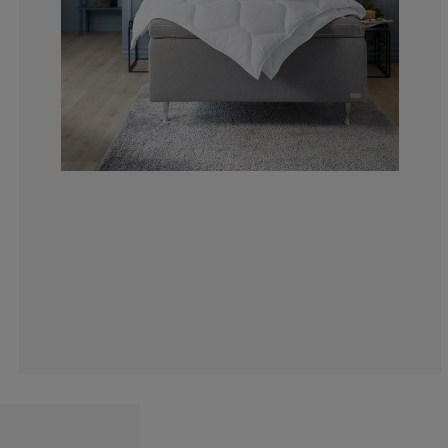
3%
2%
9%