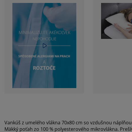
Vankúš z umelého vlákna 70x80 cm so vzdušnou náplňou zo
Mäkký poťah zo 100 % polyesterového mikrovlákna. Preší