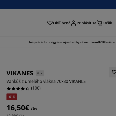
Obľúbené
Prihlásiť sa
Košík
ať
Inšpirácia
Katalógy
Predajne
Služby zákazníkom
B2B
Kariéra
VIKANES
Plus
Vankúš z umelého vlákna 70x80 VIKANES
(
100
)
-61%
16,50€
/ks
42,99€ /ks