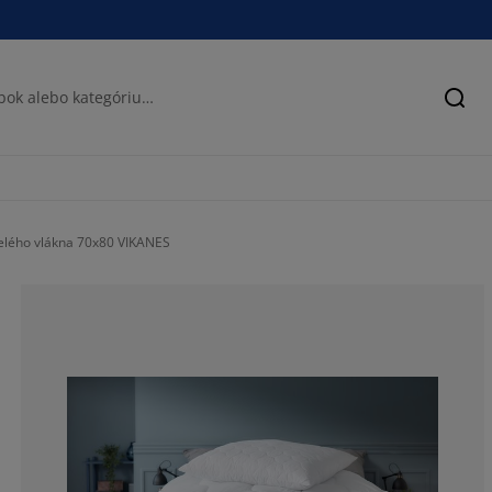
Hľad
elého vlákna 70x80 VIKANES
74%
12%