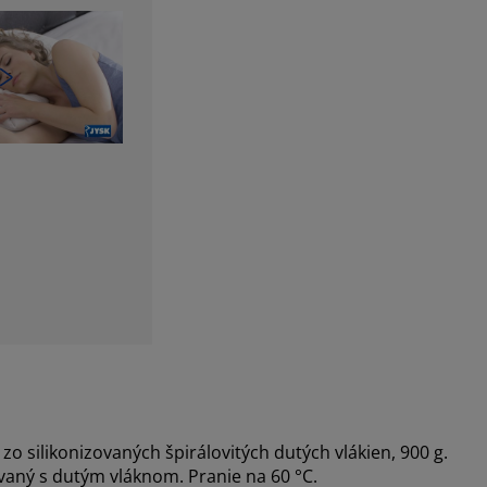
 silikonizovaných špirálovitých dutých vlákien, 900 g.
vaný s dutým vláknom. Pranie na 60 °C.