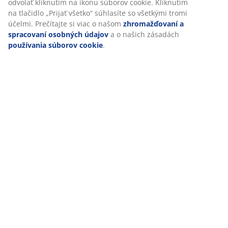
odvolať kliknutím na ikonu súborov cookie. Kliknutím
SKU: 6425026
na tlačidlo „Prijať všetko“ súhlasíte so všetkými tromi
účelmi. Prečítajte si viac o našom
zhromažďovaní a
spracovaní osobných údajov
a o našich zásadách
používania súborov cookie
.
Špecifikácie
Hodnotenia
(
3
)
Doprava