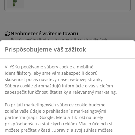
Neobmezené vrátenie tovaru
Bez časového limitu - tovar vrátite v ktorejkoľvek
predajni JYSK
Prispôsobujeme váš zážitok
Garancia ceny
30-dňová garancia ceny na všetky výrobky
V JYSKu používame súbory cookie a mobilné
Flexibilné možnosti doručenia
identifikátory, aby sme vám zabezpečili dobrú
Rýchle a jednoduché doručenie podľa vášho výberu
skúsenosť počas návštevy našej webovej stránky.
Súbory cookie zhromažďujú informácie o vás s cieľom
zabezpečiť funkčnosť, štatistiky a relevantný marketing.
Závesný kvetináč vyrobený z hliny s jutovým povrazom.
Po prijatí marketingových súborov cookie budeme
Tento kvetináč je ideálny pre malé rastliny a dodáva
zdieľať vaše údaje o prehliadaní s marketingovými
prirodzený šarm vašej pergole alebo balkónu. Ø15 x
partnermi (napr. Google, Meta a TikTok) na účely
V12 cm
prispôsobených a statických reklám. Viac o účeloch si
môžete prečítať v časti „Upraviť“ a svoj súhlas môžete