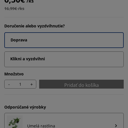
/ks
16,99€ /ks
Doručenie alebo vyzdvihnutie?
Doprava
Klikni a vyzdvihni
Množstvo
-
+
Pridať do košíka
Odporúčané výrobky
Umelá rastlina