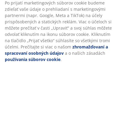
lampa je vybavená LED žiarovkou a funkciou časovača
Po prijatí marketingových súborov cookie budeme
so 6/18-hodinovými intervalmi. Vyžaduje 4 batérie AA
zdieľať vaše údaje o prehliadaní s marketingovými
(nie sú súčasťou balenia). Len na použitie v interiéri.
partnermi (napr. Google, Meta a TikTok) na účely
prispôsobených a statických reklám. Viac o účeloch si
Ø16 x V22 cm
môžete prečítať v časti „Upraviť“ a svoj súhlas môžete
odvolať kliknutím na ikonu súborov cookie. Kliknutím
na tlačidlo „Prijať všetko“ súhlasíte so všetkými tromi
účelmi. Prečítajte si viac o našom
zhromažďovaní a
spracovaní osobných údajov
a o našich zásadách
používania súborov cookie
.
SKU: 6425051
Špecifikácie