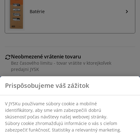
Batérie
Neobmezené vrátenie tovaru
Bez časového limitu - tovar vrátite v ktorejkoľvek
predajni JYSK
Garancia ceny
Prispôsobujeme váš zážitok
30-dňová garancia ceny na všetky výrobky
Flexibilné možnosti doručenia
Rýchle a jednoduché doručenie podľa vášho výberu
V JYSKu používame súbory cookie a mobilné
identifikátory, aby sme vám zabezpečili dobrú
skúsenosť počas návštevy našej webovej stránky.
Súbory cookie zhromažďujú informácie o vás s cieľom
Olivovo zelená batériová lampa z ocele a plastu,
zabezpečiť funkčnosť, štatistiky a relevantný marketing.
ideálna na vytvorenie útulnej atmosféry. Táto ľahká