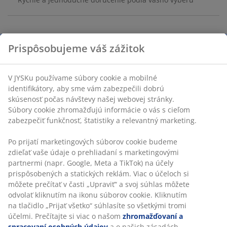
Hojdacia sieť z bavlny/polyesteru a FSC® tvrdého
dreva. Š80 x D200 cm
SKU: 3995101
Návod na montáž
Prispôsobujeme váš zážitok
V JYSKu používame súbory cookie a mobilné identifikátory,
Špecifikácie
aby sme vám zabezpečili dobrú skúsenosť počas návštevy
našej webovej stránky. Súbory cookie zhromažďujú
informácie o vás s cieľom zabezpečiť funkčnosť, štatistiky a
relevantný marketing.
Hodnotenia
Po prijatí marketingových súborov cookie budeme zdieľať
(
41
)
vaše údaje o prehliadaní s marketingovými partnermi (napr.
Google, Meta a TikTok) na účely prispôsobených a statických