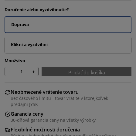
Doručenie alebo vyzdvihnutie?
Doprava
Klikni a vyzdvihni
Množstvo
-
+
Pridať do košíka
Neobmezené vrátenie tovaru
Bez časového limitu - tovar vrátite v ktorejkoľvek
predajni JYSK
Garancia ceny
30-dňová garancia ceny na všetky výrobky
Flexibilné možnosti doručenia
Rýchle a jednoduché doručenie podľa vášho výberu