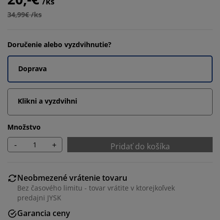
/ks
34,99€ /ks
Doručenie alebo vyzdvihnutie?
Doprava
Klikni a vyzdvihni
Množstvo
-
+
Pridať do košíka
Neobmezené vrátenie tovaru
Bez časového limitu - tovar vrátite v ktorejkoľvek
predajni JYSK
Garancia ceny