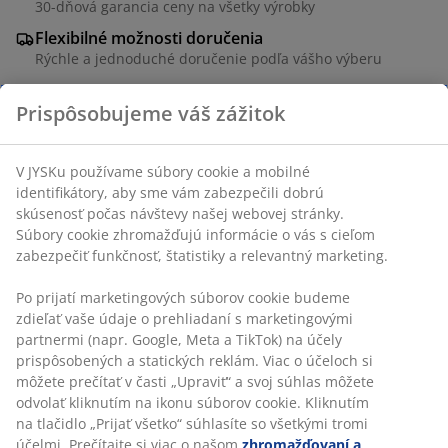
30-dňová garancia ceny na všetky výrobky
Flexibilné možnosti doručenia
Rýchle a jednoduché doručenie podľa vášho výberu
Prispôsobujeme váš zážitok
Závesné kreslo z bavlny/polyesteru a galvanizovanej
ocele. Ø80 x V140 cm
V JYSKu používame súbory cookie a mobilné
identifikátory, aby sme vám zabezpečili dobrú
skúsenosť počas návštevy našej webovej stránky.
SKU: 3726051
Súbory cookie zhromažďujú informácie o vás s cieľom
Návod na montáž
zabezpečiť funkčnosť, štatistiky a relevantný marketing.
Po prijatí marketingových súborov cookie budeme
zdieľať vaše údaje o prehliadaní s marketingovými
partnermi (napr. Google, Meta a TikTok) na účely
Špecifikácie
prispôsobených a statických reklám. Viac o účeloch si
môžete prečítať v časti „Upraviť“ a svoj súhlas môžete
odvolať kliknutím na ikonu súborov cookie. Kliknutím
Hodnotenia
na tlačidlo „Prijať všetko“ súhlasíte so všetkými tromi
účelmi. Prečítajte si viac o našom
zhromažďovaní a