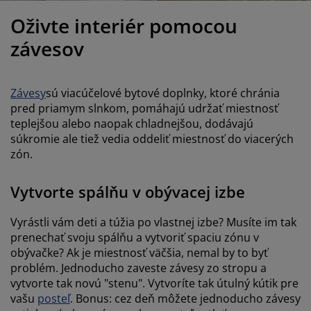
držba nábytku
onkajšie osvetlenie
lachty
osteľové rámy
svetlenie
Oživte interiér pomocou
emping
atníkové skrine
áľandy s úložným priestorom
omácnosť
závesov
ábytok do spálne
ošty
etská izba
Závesy
sú viacúčelové bytové doplnky, ktoré chránia
etské matrace
ranie
pred priamym slnkom, pomáhajú udržať miestnosť
teplejšou alebo naopak chladnejšou, dodávajú
súkromie ale tiež vedia oddeliť miestnosť do viacerých
etské postele
zón.
Vytvorte spálňu v obývacej izbe
Vyrástli vám deti a túžia po vlastnej izbe? Musíte im tak
prenechať svoju spálňu a vytvoriť spaciu zónu v
obývačke? Ak je miestnosť väčšia, nemal by to byť
problém. Jednoducho zaveste závesy zo stropu a
vytvorte tak novú "stenu". Vytvoríte tak útulný kútik pre
vašu
posteľ
. Bonus: cez deň môžete jednoducho závesy