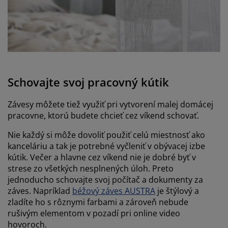
Schovajte svoj pracovný kútik
Závesy môžete tiež využiť pri vytvorení malej domácej
pracovne, ktorú budete chcieť cez víkend schovať.
Nie každý si môže dovoliť použiť celú miestnosť ako
kanceláriu a tak je potrebné vyčleniť v obývacej izbe
kútik. Večer a hlavne cez víkend nie je dobré byť v
strese zo všetkých nesplnených úloh. Preto
jednoducho schovajte svoj počítač a dokumenty za
záves. Napríklad
béžový záves AUSTRA
je štýlový a
zladíte ho s rôznymi farbami a zároveň nebude
rušivým elementom v pozadí pri online video
hovoroch.