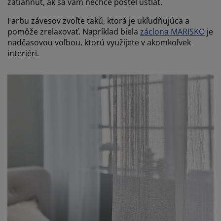
zatiahnuť, ak sa vám nechce posteľ ustlať.
Farbu závesov zvoľte takú, ktorá je ukľudňujúca a
pomôže zrelaxovať. Napríklad biela
záclona MARISKO
je
nadčasovou voľbou, ktorú využijete v akomkoľvek
interiéri.