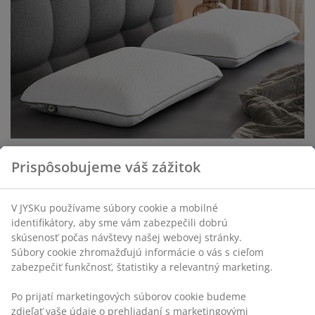
Zdravotné vankúše: Podpora, komfort a kvalitný
Prispôsobujeme váš zážitok
spánok
Zdravotné vankúše sú známe svojou skvelou podporou
pre vaše telo a sú vhodné na každú polohu spánku.
V JYSKu používame súbory cookie a mobilné
identifikátory, aby sme vám zabezpečili dobrú
Čítať ďalej
skúsenosť počas návštevy našej webovej stránky.
Súbory cookie zhromažďujú informácie o vás s cieľom
zabezpečiť funkčnosť, štatistiky a relevantný marketing.
Po prijatí marketingových súborov cookie budeme
zdieľať vaše údaje o prehliadaní s marketingovými