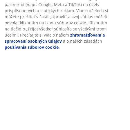
partnermi (napr. Google, Meta a TikTok) na účely
prispôsobených a statických reklám. Viac o účeloch si
môžete prečítať v časti „Upraviť“ a svoj súhlas môžete
odvolať kliknutím na ikonu súborov cookie. Kliknutím
na tlačidlo „Prijať všetko“ súhlasíte so všetkými tromi
účelmi. Prečítajte si viac o našom
zhromažďovaní a
spracovaní osobných údajov
a o našich zásadách
používania súborov cookie
.
Návod: Najlepší vankúš na zmiernenie chrápania
Chrápete vy alebo váš partner? Zistite, ktoré vankúše
sú najlepšie na zníženie chrápania a zlepšenie spánku.
Čítať ďalej