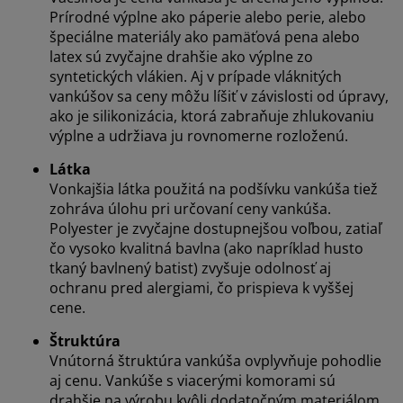
Prírodné výplne ako páperie alebo perie, alebo
špeciálne materiály ako pamäťová pena alebo
latex sú zvyčajne drahšie ako výplne zo
syntetických vlákien. Aj v prípade vláknitých
vankúšov sa ceny môžu líšiť v závislosti od úpravy,
ako je silikonizácia, ktorá zabraňuje zhlukovaniu
výplne a udržiava ju rovnomerne rozloženú.
Látka
Vonkajšia látka použitá na podšívku vankúša tiež
zohráva úlohu pri určovaní ceny vankúša.
Polyester je zvyčajne dostupnejšou voľbou, zatiaľ
čo vysoko kvalitná bavlna (ako napríklad husto
tkaný bavlnený batist) zvyšuje odolnosť aj
ochranu pred alergiami, čo prispieva k vyššej
cene.
Štruktúra
Vnútorná štruktúra vankúša ovplyvňuje pohodlie
aj cenu. Vankúše s viacerými komorami sú
drahšie na výrobu kvôli dodatočným materiálom