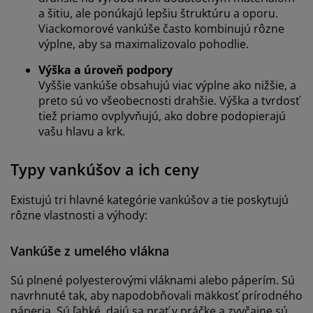
a šitiu, ale ponúkajú lepšiu štruktúru a oporu.
Viackomorové vankúše často kombinujú rôzne
výplne, aby sa maximalizovalo pohodlie.
Výška a úroveň podpory
Vyššie vankúše obsahujú viac výplne ako nižšie, a
preto sú vo všeobecnosti drahšie. Výška a tvrdosť
tiež priamo ovplyvňujú, ako dobre podopierajú
vašu hlavu a krk.
Typy vankúšov a ich ceny
Existujú tri hlavné kategórie vankúšov a tie poskytujú
rôzne vlastnosti a výhody:
Vankúše z umelého vlákna
Sú plnené polyesterovými vláknami alebo páperím. Sú
navrhnuté tak, aby napodobňovali mäkkosť prírodného
páperia. Sú ľahké, dajú sa prať v práčke a zvyčajne sú