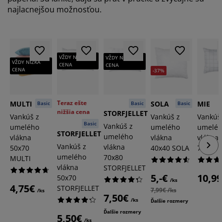
najlacnejšou možnosťou.
VŽDY NÍZKA
VŽDY NÍZKA
VŽDY NÍZKA
CENA
CENA
CENA
-37%
Teraz ešte
MULTI
SOLA
MIE
Basic
Basic
Basic
nižšia cena
STORFJELLET
Vankúš z
Vankúš z
Vankúš
Basic
Vankúš z
umelého
umelého
umelé
STORFJELLET
umelého
vlákna
vlákna
vlákna
Vankúš z
vlákna
50x70
40x40 SOLA
70x80 
umelého
70x80
MULTI
vlákna
STORFJELLET
5,-€
10,9
50x70
/ks
4,75€
STORFJELLET
7,99€ /ks
/ks
7,50€
/ks
Ďalšie rozmery
Ďalšie rozmery
5,50€
/ks