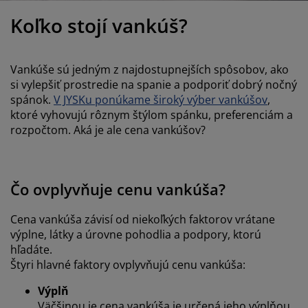
držba nábytku
onkajšie osvetlenie
lachty
osteľové rámy
svetlenie
Koľko stojí vankúš?
emping
atníkové skrine
áľandy s úložným priestorom
omácnosť
Vankúše sú jedným z najdostupnejších spôsobov, ako
ábytok do spálne
ošty
etská izba
si vylepšiť prostredie na spanie a podporiť dobrý nočný
spánok.
V JYSKu ponúkame široký výber vankúšov
,
etské matrace
ranie
ktoré vyhovujú rôznym štýlom spánku, preferenciám a
rozpočtom. Aká je ale cena vankúšov?
etské postele
Čo ovplyvňuje cenu vankúša?
Cena vankúša závisí od niekoľkých faktorov vrátane
výplne, látky a úrovne pohodlia a podpory, ktorú
hľadáte.
Štyri hlavné faktory ovplyvňujú cenu vankúša:
Výplň
Väčšinou je cena vankúša je určená jeho výplňou.