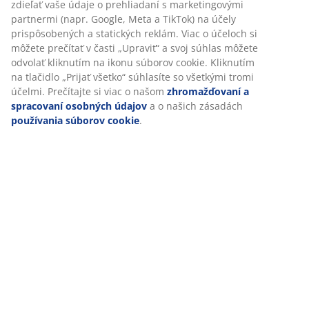
zdieľať vaše údaje o prehliadaní s marketingovými
partnermi (napr. Google, Meta a TikTok) na účely
prispôsobených a statických reklám. Viac o účeloch si
ALTA
ALTA
Basic
Basic
Basic
Basic
STEINKOLLEN
STEINKOLLEN
NOTO
môžete prečítať v časti „Upraviť“ a svoj súhlas môžete
Vankúš z
Vankúš z
odvolať kliknutím na ikonu súborov cookie. Kliknutím
Vankúš z
Vankúš z
Vankúš
kačacieho
kačacieho
na tlačidlo „Prijať všetko“ súhlasíte so všetkými tromi
kačacieho
kačacieho
kačaci
peria 40x40
peria 70x80
účelmi. Prečítajte si viac o našom
zhromažďovaní a
peria 50x70
peria 70x80
peria
ALTA
ALTA
spracovaní osobných údajov
a o našich zásadách
STEINKOLLEN
STEINKOLLEN
40x40x
používania súborov cookie
.
NOTO
7,50€
18,50€
/ks
/ks
11,-€
14,-€
/ks
/ks
Ďalšie rozmery
Ďalšie rozmery
10,-€
Ďalšie rozmery
Ďalšie rozmery
19,99€ /
Ďalšie ro
Zdravotné vankúše
Špeciálne zdravotné vankúše, plnené pamäťovou
penou alebo latexom, ponúkajú vynikajúce pohodlie a