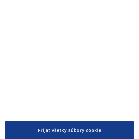
Zákaznícky servis
Zákaznícky servis
JYSK
JYSK
CENTRÁLA
Sledovať JYSK
Prijať všetky súbory cookie