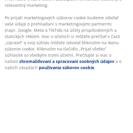
Špecifikácie
Hodnotenia
(
0
)
Doprava