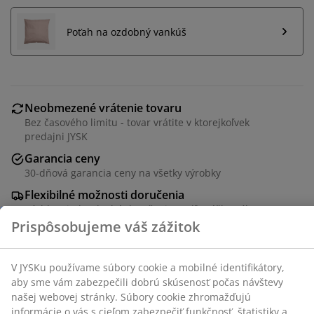
Poťah na ozdobný vankúš
Neobmezené vrátenie tovaru
Bez časového limitu - tovar vrátite v ktorejkoľvek
predajni JYSK
Garancia ceny
30-dňová garancia ceny na všetky výrobky
Flexibilné možnosti doručenia
Rýchle a jednoduché doručenie podľa vášho výberu
SKU: 6800101