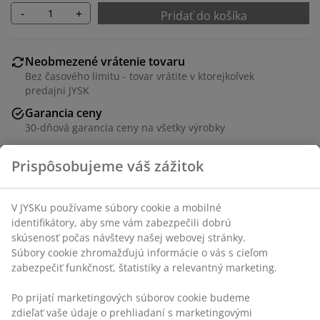
-
+
Pridať do košíka
Neobmezené vrátenie tovaru
Bez časového limitu - tovar vrátite v ktorejkoľvek
predajni JYSK
Garancia ceny
30-dňová garancia ceny na všetky výrobky
Flexibilné možnosti doručenia
Rýchle a jednoduché doručenie podľa vášho výberu
140 cm
SKU: 1728658
Špecifikácie