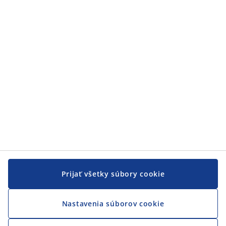
Zákaznícky servis
JYSK
JYSK
CENTRÁLA
Sledovať JYSK