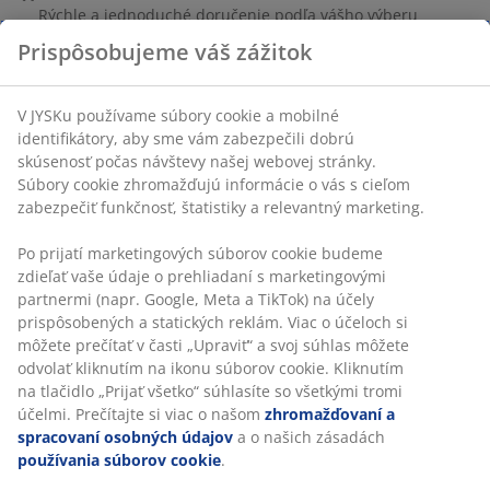
Rýchle a jednoduché doručenie podľa vášho výberu
SKU: 5700102
Špecifikácie
Hodnotenia
Prispôsobujeme váš zážitok
(
4
)
V JYSKu používame súbory cookie a mobilné identifikátory, aby 
Doprava
vám zabezpečili dobrú skúsenosť počas návštevy našej webovej
stránky. Súbory cookie zhromažďujú informácie o vás s cieľom
zabezpečiť funkčnosť, štatistiky a relevantný marketing.