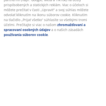
V JYSKu používame súbory cookie a mobilné identifikátory, aby
sme vám zabezpečili dobrú skúsenosť počas návštevy našej
Hodnotenia
webovej stránky. Súbory cookie zhromažďujú informácie o vás
(
46
)
s cieľom zabezpečiť funkčnosť, štatistiky a relevantný
marketing.
Po prijatí marketingových súborov cookie budeme zdieľať vaše
Doprava
údaje o prehliadaní s marketingovými partnermi (napr. Google,
Meta a TikTok) na účely prispôsobených a statických reklám.
Viac o účeloch si môžete prečítať v časti „Upraviť“ a svoj súhlas
môžete odvolať kliknutím na ikonu súborov cookie. Kliknutím
na tlačidlo „Prijať všetko“ súhlasíte so všetkými tromi účelmi.
Prečítajte si viac o našom
zhromažďovaní a spracovaní
osobných údajov
a o našich zásadách
používania súborov
cookie
.