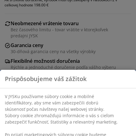
celkovej hodnote 198.00 €
Neobmezené vrátenie tovaru
Bez časového limitu - tovar vrátite v ktorejkoľvek
predajni JYSK
Garancia ceny
30-dňová garancia ceny na všetky výrobky
Flexibilné možnosti doručenia
Rýchle a jednoduché doručenie podľa vášho výberu
Jedálenská stolička so sedadlom a operadlom s
výplňou a tmavozeleným zamatovým poťahom. Čierne
nohy z ocele.
SKU: 3601228
Návod na montáž