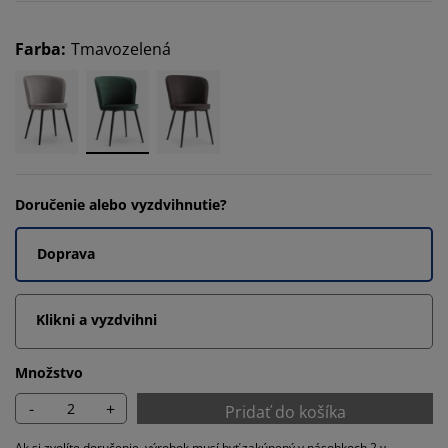
Farba
:
Tmavozelená
Doručenie alebo vyzdvihnutie?
Doprava
Klikni a vyzdvihni
Množstvo
-
+
Pridať do košíka
Ak si zvolíte doručenie, výrobok musí byť zakúpený v násobkoch 2 v