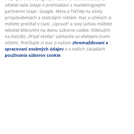
Špecifikácie
Hodnotenia
(
189
)
Doprava
Prispôsobujeme váš zážitok
V JYSKu používame súbory cookie a mobilné identifikátory, aby
zabezpečili dobrú skúsenosť počas návštevy našej webovej strán
Súbory cookie zhromažďujú informácie o vás s cieľom zabezpeči
funkčnosť, štatistiky a relevantný marketing.
Po prijatí marketingových súborov cookie budeme zdieľať vaše ú
prehliadaní s marketingovými partnermi (napr. Google, Meta a T