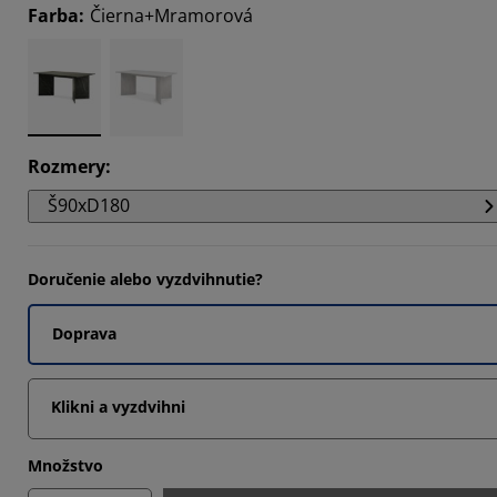
Farba
:
Čierna+Mramorová
6666%
6666%
Rozmery
:
Š90xD180
Doručenie alebo vyzdvihnutie?
Doprava
Klikni a vyzdvihni
Množstvo