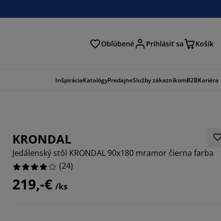
Obľúbené
Prihlásiť sa
Košík
ať
Inšpirácia
Katalógy
Predajne
Služby zákazníkom
B2B
Kariéra
KRONDAL
Jedálenský stôl KRONDAL 90x180 mramor čierna farba
(
24
)
219,-€
/ks
6664%