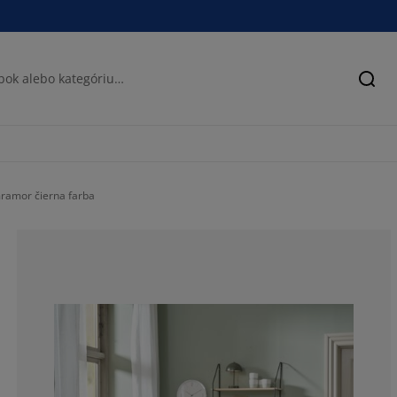
Hľad
ramor čierna farba
54.16666666666
12.5%