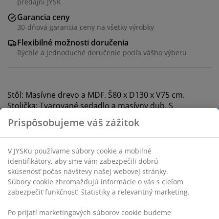
predajni JYSK
Garancia ceny
30-dňová garancia ceny na všetky výrobky
Flexibilné možnosti doručenia
Rýchle a jednoduché doručenie podľa vášho výberu
Stôl: Masívne drevo a MDF. Š80 x D130 x V75 cm.
Stolička: Tvarované sedadlo a masívny dub. S
pripevnenou koženkovou poduškou.
SKU: S000978
Súprava obsahuje nasledujúce položky