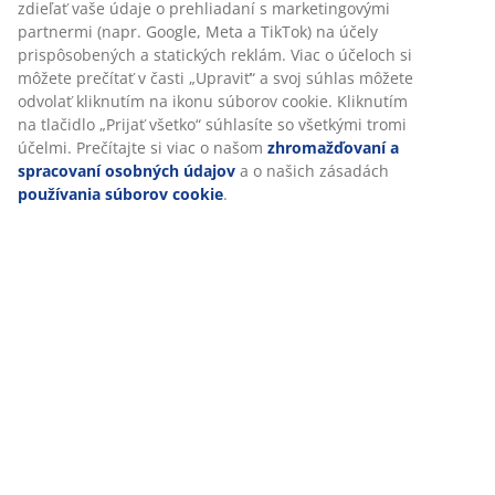
Špecifikácie
Hodnotenia
(
1
)
Doprava
Prispôsobujeme váš zážitok
V JYSKu používame súbory cookie a mobilné identifikátory, aby
zabezpečili dobrú skúsenosť počas návštevy našej webovej strán
Súbory cookie zhromažďujú informácie o vás s cieľom zabezpeči
funkčnosť, štatistiky a relevantný marketing.
Po prijatí marketingových súborov cookie budeme zdieľať vaše ú
prehliadaní s marketingovými partnermi (napr. Google, Meta a T