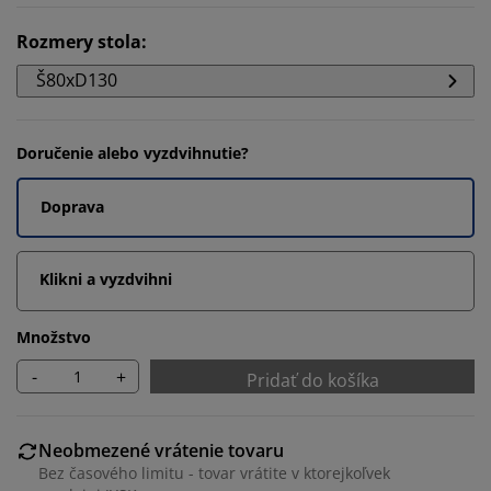
Rozmery stola
:
Š80xD130
Doručenie alebo vyzdvihnutie?
Doprava
Klikni a vyzdvihni
Množstvo
-
+
Pridať do košíka
Neobmezené vrátenie tovaru
Bez časového limitu - tovar vrátite v ktorejkoľvek