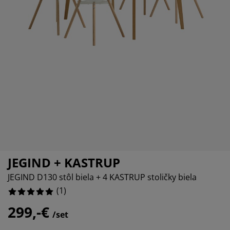
ržba nábytku
nkajšie osvetlenie
achty
steľové rámy
vetlenie
0%
mping
tníkové skrine
ľandy s úložným priestorom
mácnosť
0%
0%
bytok do spálne
šty
tská izba
tské matrace
anie
tské postele
JEGIND + KASTRUP
JEGIND D130 stôl biela + 4 KASTRUP stoličky biela
(
1
)
299,-€
/set