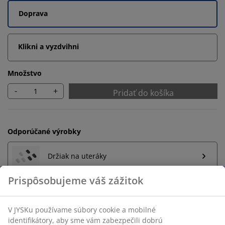
Doprava
Klikni a vyzdvihni
Množstvo
-
+
Pridať do košíka
Odporúčané výrobky
Držiak na uteráky
Neobmezené vrátenie tovaru
Bez časového limitu - tovar vrátite v ktorejkoľvek