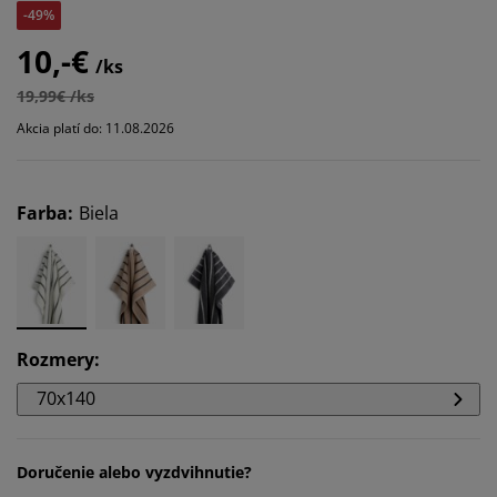
-49%
10,-€
/ks
19,99€ /ks
Akcia platí do: 11.08.2026
Farba
:
Biela
Rozmery
:
70x140
Doručenie alebo vyzdvihnutie?