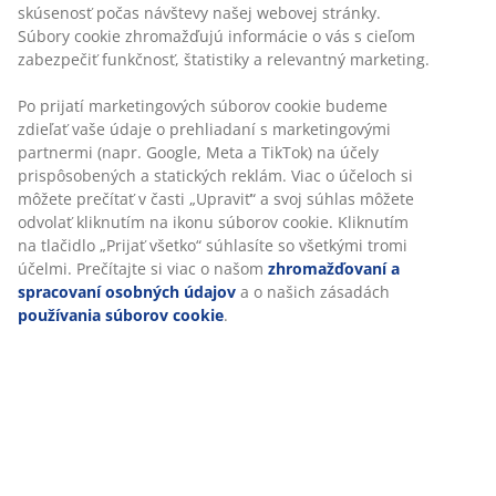
predajni JYSK
Garancia ceny
30-dňová garancia ceny na všetky výrobky
Flexibilné možnosti doručenia
Rýchle a jednoduché doručenie podľa vášho výberu
SKU: 2346201
Špecifikácie
Hodnotenia
(
4
)