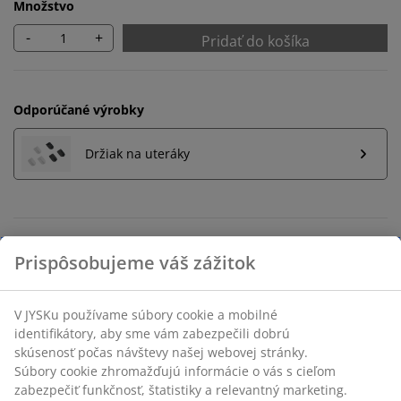
Množstvo
-
+
Pridať do košíka
Odporúčané výrobky
Držiak na uteráky
Neobmezené vrátenie tovaru
Bez časového limitu - tovar vrátite v ktorejkoľvek
predajni JYSK
Garancia ceny
30-dňová garancia ceny na všetky výrobky
Flexibilné možnosti doručenia
Rýchle a jednoduché doručenie podľa vášho výberu