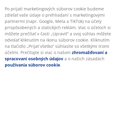
SKU: 2351500
Špecifikácie
Hodnotenia
(
7
)
Prispôsobujeme váš zážitok
Doprava
V JYSKu používame súbory cookie a mobilné identifikátory, aby
zabezpečili dobrú skúsenosť počas návštevy našej webovej strán
Súbory cookie zhromažďujú informácie o vás s cieľom zabezpeči
funkčnosť, štatistiky a relevantný marketing.