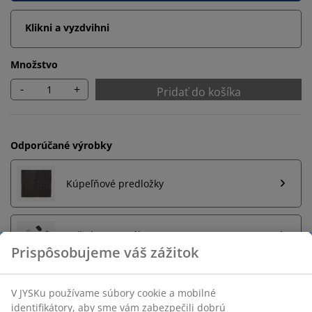
Klikni a vyzdvihni
Množstvo
-
+
Pridať do košíka
Odporúčané výrobky
Kúpeľňové predložky
Držiak na uteráky
Neobmezené vrátenie tovaru