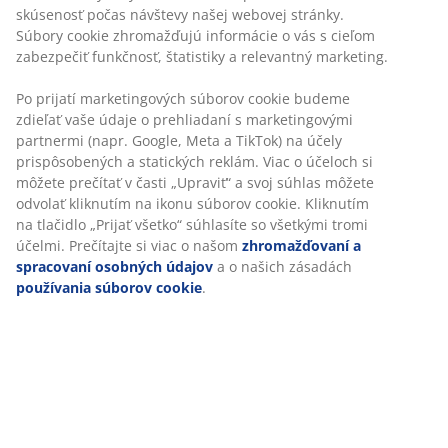
Bez časového limitu - tovar vrátite v ktorejkoľvek
predajni JYSK
Garancia ceny
30-dňová garancia ceny na všetky výrobky
Flexibilné možnosti doručenia
Rýchle a jednoduché doručenie podľa vášho výberu
100 % bavlna. Jemná s dobrými absorpčnými
vlastnosťami. 450 g/m². 65x130 cm
SKU: 2337758
Špecifikácie