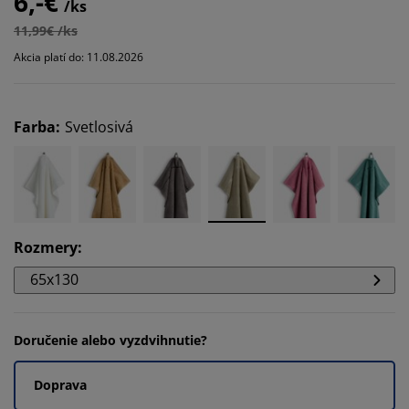
6,-€
/ks
11,99€ /ks
Akcia platí do: 11.08.2026
Farba
:
Svetlosivá
Rozmery
:
65x130
Doručenie alebo vyzdvihnutie?
Doprava