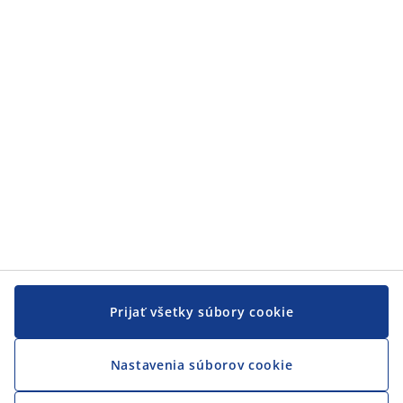
Zákaznícky servis
Zákaznícky servis
JYSK
JYSK
CENTRÁLA
Sledovať JYSK