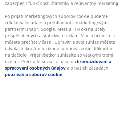
Flexibilné možnosti doručenia
Rýchle a jednoduché doručenie podľa vášho výberu
SKU: 2139042
Špecifikácie
Hodnotenia
(
9
)
Doprava