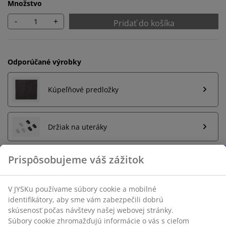
Množstvo
-
+
Pridať do košíka
Odporúčané výrobky
Kúpeľňové predložky
Držiak na uteráky
Neobmezené vrátenie tovaru
Bez časového limitu - tovar vrátite v ktorejkoľvek
predajni JYSK
Garancia ceny
30-dňová garancia ceny na všetky výrobky